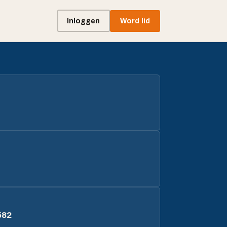
Inloggen
Word lid
582