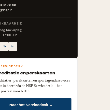
 415 78 98
o@nsp.nl
IKBAARHEID
ag t/m vrijdag
– 17:00 uur
fb
in
SERVICEDESK
editatie en perskaarten
ditaties, perskaarten en sportagendaservices
n beheerd via de NSP Servicedesk — het
 portaal voor leden.
Naar het Servicedesk →