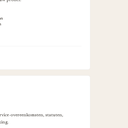
uw profiel.
ën
m
rvice-overeenkomsten, statuten,
ing.