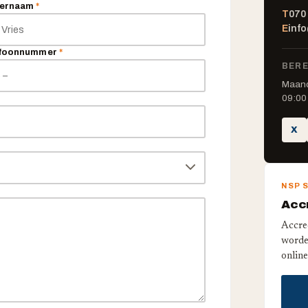
ternaam
*
T
070
E
inf
efoonnummer
*
BERE
Maand
09:00 
X
NSP 
Accr
Accre
worde
online