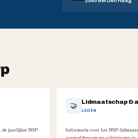
2595 BM Den Haag
rp
Lidmaatschap & 
🤝
LEDEN
de jaarlijkse NSP-
Informatie over het NSP-lidmaat