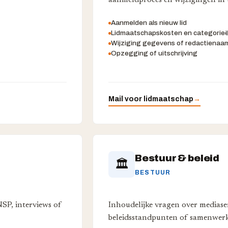
aanmeldproces en wijzigingen in 
Aanmelden als nieuw lid
Lidmaatschapskosten en categorie
Wijziging gegevens of redactienaa
Opzegging of uitschrijving
Mail voor lidmaatschap
→
Bestuur & beleid
🏛
BESTUUR
NSP, interviews of
Inhoudelijke vragen over mediase
beleidsstandpunten of samenwerk