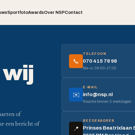
uws
Sportfoto
Awards
Over NSP
Contact
TELEFOON
📞
070 415 78 98
wij
Ma–vr, 09:00–17:00
E-MAIL
✉️
info@nsp.nl
Reactie binnen 2 werkdagen
aarten of
BEZOEKADRES
ur een bericht of
Prinses Beatrixlaan 
📍