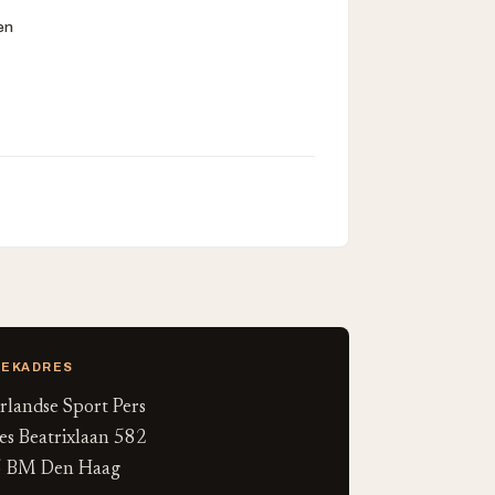
en
OEKADRES
rlandse Sport Pers
es Beatrixlaan 582
 BM Den Haag