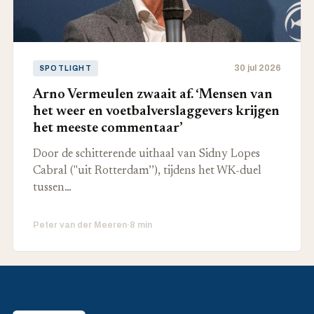
30 jul 2026
SPOTLIGHT
Arno Vermeulen zwaait af. ‘Mensen van
het weer en voetbalverslaggevers krijgen
het meeste commentaar’
Door de schitterende uithaal van Sidny Lopes
Cabral ("uit Rotterdam’’), tijdens het WK-duel
tussen…
Peter van der Meeren
·
8 min