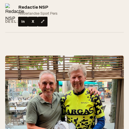
Redactie NSP
Nederlandse Sport Pers
DEEL:
in
X
🔗