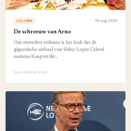
05 aug 2026
COLUMN
De schreeuw van Arno
Om meerdere redenen is het leuk dat de
gigantische uithaal van Sidny Lopes Cabral
namens Kaapverdië…
Hans Klippus
·
3 min