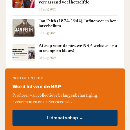
verrassend veel hetzelfde
06 aug 2026
Jan Feith (1874-1944), Influencer in het
interbellum
06 aug 2026
Aftrap voor de nieuwe NSP-website – nu
in oranje en blauw!
05 aug 2026
NOG GEEN LID?
Word lid van de NSP
Profiteer van collectieve belangenbehartiging,
evenementen en de Servicedesk.
Lidmaatschap →