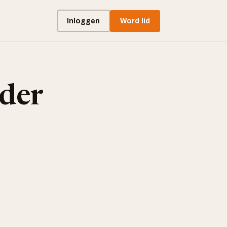
Inloggen
Word lid
der