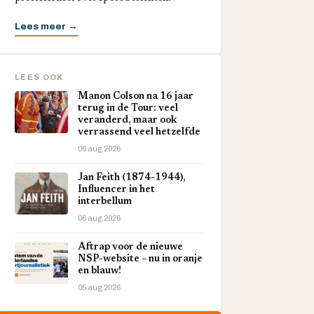
Lees meer →
LEES OOK
Manon Colson na 16 jaar
terug in de Tour: veel
veranderd, maar ook
verrassend veel hetzelfde
06 aug 2026
Jan Feith (1874-1944),
Influencer in het
interbellum
06 aug 2026
Aftrap voor de nieuwe
NSP-website – nu in oranje
en blauw!
05 aug 2026