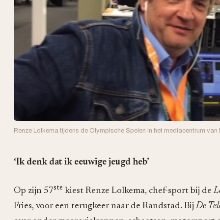
Renze Lolkema tijdens de Olympische Spelen in het mediacentrum van 
‘Ik denk dat ik eeuwige jeugd heb’
ste
Op zijn 57
kiest Renze Lolkema, chef-sport bij de
L
Fries, voor een terugkeer naar de Randstad. Bij
De Tel