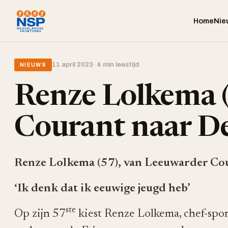
Home
Nie
11 april 2023
· 4 min leestijd
NIEUWS
Renze Lolkema (
Courant naar De
Renze Lolkema (57), van Leeuwarder Cou
‘Ik denk dat ik eeuwige jeugd heb’
ste
Op zijn 57
kiest Renze Lolkema, chef-spor