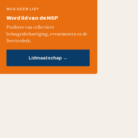
NOG GEEN LID?
Word lid van de NSP
Profiteer van collectieve
belangenbehartiging, evenementen en de
Servicedesk.
Lidmaatschap →