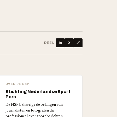
DEEL:
in
X
🔗
OVER DE NSP
Stichting Nederlandse Sport
Pers
De NSP behartigt de belangen van
journalisten en fotografen die
professioneel over sport berichten.