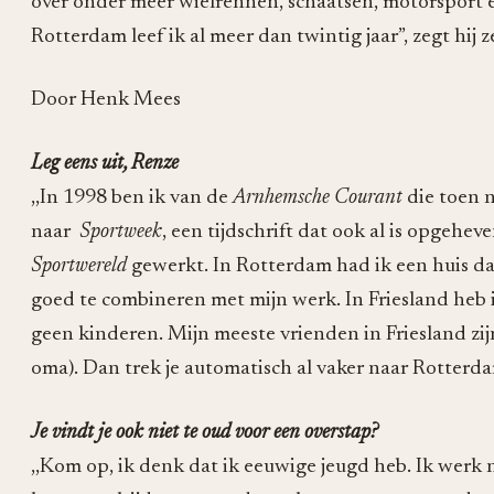
over onder meer wielrennen, schaatsen, motorsport en 
Rotterdam leef ik al meer dan twintig jaar”, zegt hij ze
Door Henk Mees
Leg eens uit, Renze
,,In 1998 ben ik van de
Arnhemsche Courant
die toen 
naar
Sportweek
, een tijdschrift dat ook al is opgehev
Sportwereld
gewerkt. In Rotterdam had ik een huis dat
goed te combineren met mijn werk. In Friesland heb
geen kinderen. Mijn meeste vrienden in Friesland zi
oma). Dan trek je automatisch al vaker naar Rotterda
Je vindt je ook niet te oud voor een overstap?
,,Kom op, ik denk dat ik eeuwige jeugd heb. Ik werk n