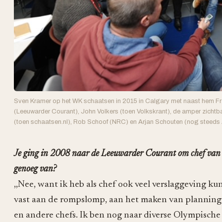
Sven Kramer op het WK schaatsen in 2015 in Calgary met naast hem F
(Leeuwarder Courant), John Volkers (toen Volkskrant), de amper zichtba
(toen schaatsen.nl), Rob Schoof (NRC) en Arjan Schouten (nog steeds
Je ging in 2008 naar de Leeuwarder Courant om chef van d
genoeg van?
,,Nee, want ik heb als chef ook veel verslaggeving k
vast aan de rompslomp, aan het maken van planning
en andere chefs. Ik ben nog naar diverse Olympische