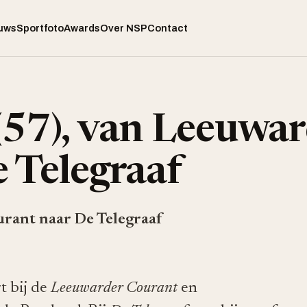
uws
Sportfoto
Awards
Over NSP
Contact
57), van Leeuwar
 Telegraaf
rant naar De Telegraaf
t bij de
Leeuwarder Courant
en