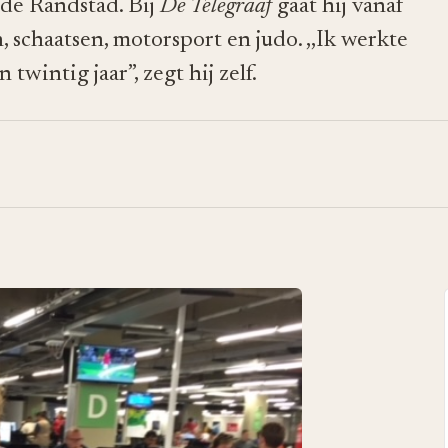
 de Randstad. Bij
De Telegraaf
gaat hij vanaf
 schaatsen, motorsport en judo. ,,Ik werkte
twintig jaar”, zegt hij zelf.