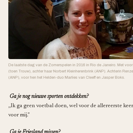
De laatste dag van de Zomerspelen in 2016 in Rio de Janeiro. Met voo
(toen Trouw), achter haar Norbert Kleinherenbrink (ANP). Achterin Re
(ANP), voor hen het Helden-duo Marlies van Cleeff en Jasper Boks.
Ga je nog nieuwe sporten ontdekken?
,,Ik ga geen voetbal doen, wel voor de allereerste ke
voor mij.”
Ga je Friesland missen?