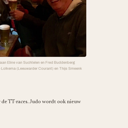
raan Eline van Suchtelen en Fred Buddenberg
nze Lolkema (Leeuwarder Courant) en Thijs Smeenk
er de TT-races. Judo wordt ook nieuw