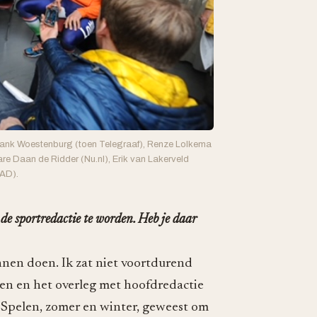
rank Woestenburg (toen Telegraaf), Renze Lolkema
re Daan de Ridder (Nu.nl), Erik van Lakerveld
 AD).
e sportredactie te worden. Heb je daar
unnen doen. Ik zat niet voortdurend
en en het overleg met hoofdredactie
 Spelen, zomer en winter, geweest om