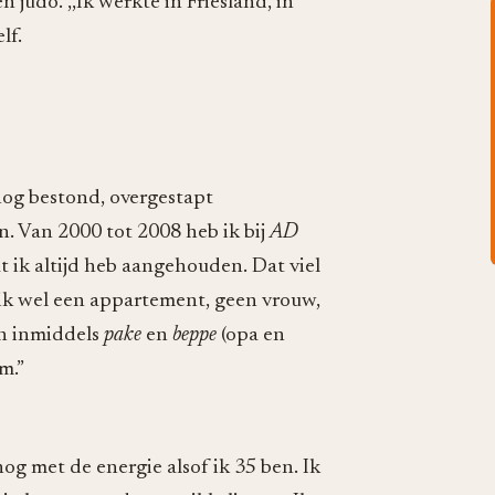
judo. ,,Ik werkte in Friesland, in
lf.
nog bestond, overgestapt
en. Van 2000 tot 2008 heb ik bij
AD
 ik altijd heb aangehouden. Dat viel
 ik wel een appartement, geen vrouw,
jn inmiddels
pake
en
beppe
(opa en
m.”
og met de energie alsof ik 35 ben. Ik