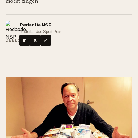
moest zingen.
Redactie NSP
Nederlandse Sport Pers
DEEL:
in
X
🔗