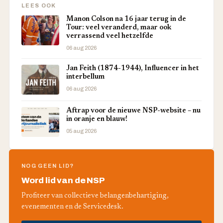
LEES OOK
Manon Colson na 16 jaar terug in de
Tour: veel veranderd, maar ook
verrassend veel hetzelfde
06 aug 2026
Jan Feith (1874-1944), Influencer in het
interbellum
06 aug 2026
Aftrap voor de nieuwe NSP-website – nu
in oranje en blauw!
05 aug 2026
NOG GEEN LID?
Word lid van de NSP
Profiteer van collectieve belangenbehartiging,
evenementen en de Servicedesk.