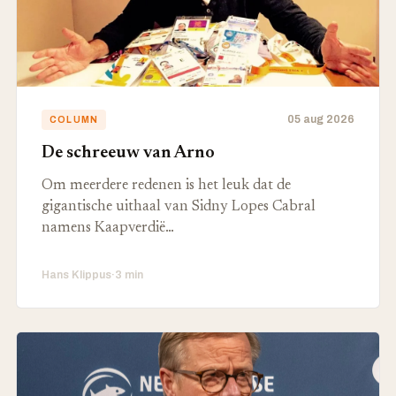
05 aug 2026
COLUMN
De schreeuw van Arno
Om meerdere redenen is het leuk dat de
gigantische uithaal van Sidny Lopes Cabral
namens Kaapverdië…
Hans Klippus
·
3 min