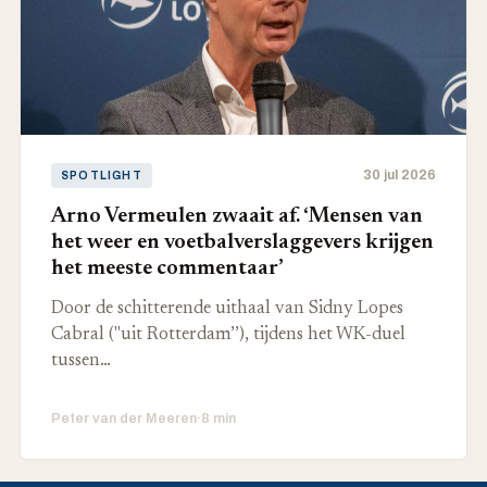
30 jul 2026
SPOTLIGHT
Arno Vermeulen zwaait af. ‘Mensen van
het weer en voetbalverslaggevers krijgen
het meeste commentaar’
Door de schitterende uithaal van Sidny Lopes
Cabral ("uit Rotterdam’’), tijdens het WK-duel
tussen…
Peter van der Meeren
·
8 min