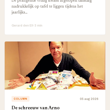
De prangende vraag kwam afgelopen dinsdag
nadrukkelijk op tafel te liggen tijdens het
jaarlijks…
Gerard den Elt
·
3 min
05 aug 2026
COLUMN
De schreeuw van Arno