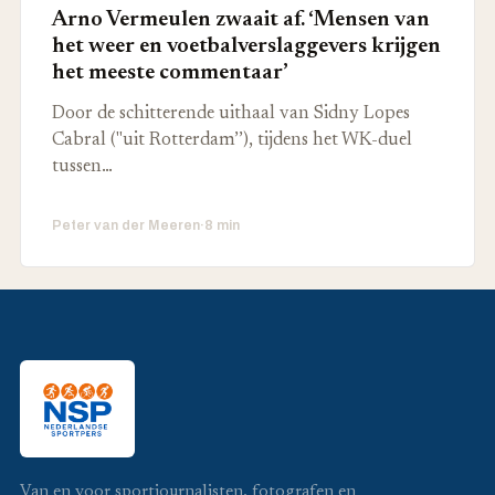
Arno Vermeulen zwaait af. ‘Mensen van
het weer en voetbalverslaggevers krijgen
het meeste commentaar’
Door de schitterende uithaal van Sidny Lopes
Cabral ("uit Rotterdam’’), tijdens het WK-duel
tussen…
Peter van der Meeren
·
8 min
Van en voor sportjournalisten, fotografen en