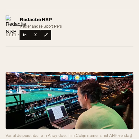
Redactie NSP
Nederlandse Sport Pers
DEEL:
in
X
🔗
Vanaf de perstribune in Ahoy doet Tim Colijn namens het ANP verslag