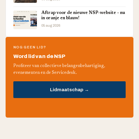
Aftrap voor de nieuwe NSP-website – nu
in oranje en blauw!
05 aug 2026
NOG GEEN LID?
Word lid van de NSP
Profiteer van collectieve belangenbehartiging,
evenementen en de Servicedesk.
Lidmaatschap →