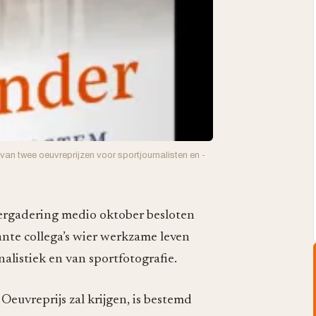
 van twee oeuvreprijzen voor sportjournalisten en -
vergadering medio oktober besloten
ante collega’s wier werkzame leven
alistiek en van sportfotografie.
euvreprijs zal krijgen, is bestemd