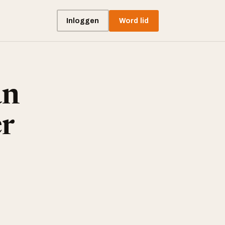
Inloggen
Word lid
an
er