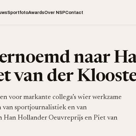
uws
Sportfoto
Awards
Over NSP
Contact
vernoemd naar H
et van der Kloost
ven voor markante collega’s wier werkzame
 van sportjournalistiek en van
en Han Hollander Oeuvreprijs en Piet van