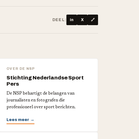
DEEL:
in
X
🔗
OVER DE NSP
Stichting Nederlandse Sport
Pers
De NSP behartigt de belangen van
journalisten en fotografen die
professioneel over sport berichten.
Lees meer →