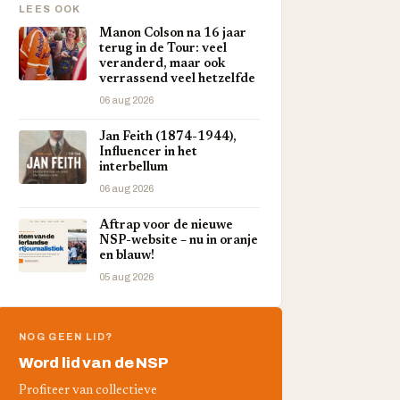
LEES OOK
Manon Colson na 16 jaar
terug in de Tour: veel
veranderd, maar ook
verrassend veel hetzelfde
06 aug 2026
Jan Feith (1874-1944),
Influencer in het
interbellum
06 aug 2026
Aftrap voor de nieuwe
NSP-website – nu in oranje
en blauw!
05 aug 2026
NOG GEEN LID?
Word lid van de NSP
Profiteer van collectieve