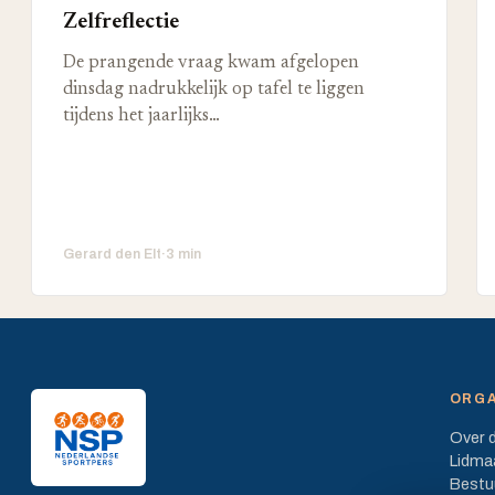
Zelfreflectie
De prangende vraag kwam afgelopen
dinsdag nadrukkelijk op tafel te liggen
tijdens het jaarlijks…
Gerard den Elt
·
3 min
ORGA
Over 
Lidma
Bestu