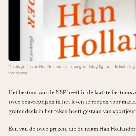
De biografie van Han Hollander, die ten grondslag ligt aan de instelling
fotografen.
Het bestuur van de NSP heeft in de laatste bestuurs
twee oeuvreprijzen in het leven te roepen voor mark
grotendeels in het teken heeft gestaan van sportjourn
Een van de twee prijzen, die de naam Han Hollander O