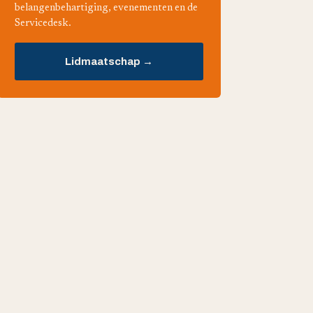
belangenbehartiging, evenementen en de
Servicedesk.
Lidmaatschap →