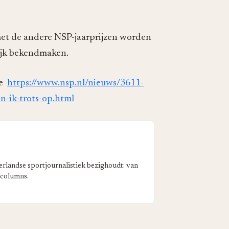
met de andere NSP-jaarprijzen worden
lijk bekendmaken.
de
https://www.nsp.nl/nieuws/3611-
n-ik-trots-op.html
erlandse sportjournalistiek bezighoudt: van
 columns.