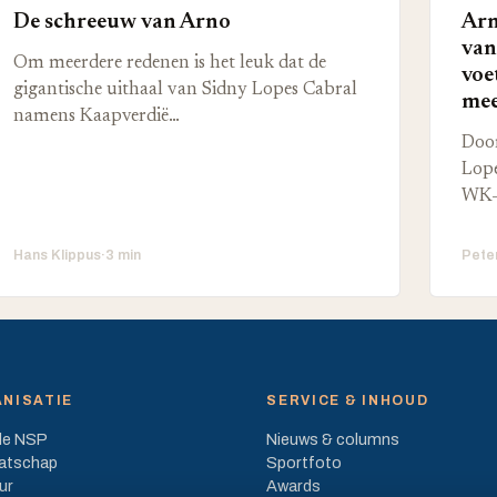
De schreeuw van Arno
Arn
van
Om meerdere redenen is het leuk dat de
voe
gigantische uithaal van Sidny Lopes Cabral
mee
namens Kaapverdië…
Door
Lope
WK-
Hans Klippus
·
3 min
Pete
NISATIE
SERVICE & INHOUD
de NSP
Nieuws & columns
atschap
Sportfoto
ur
Awards