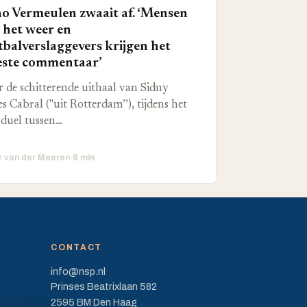
o Vermeulen zwaait af. ‘Mensen
 het weer en
tbalverslaggevers krijgen het
ste commentaar’
 de schitterende uithaal van Sidny
s Cabral ("uit Rotterdam’’), tijdens het
duel tussen…
r van der Meeren
·
8 min
CONTACT
info@nsp.nl
Prinses Beatrixlaan 582
2595 BM Den Haag