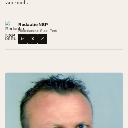
van smult.
Redactie NSP
Nederlandse Sport Pers
DEEL:
in
X
🔗