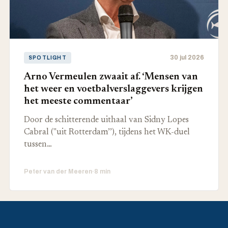
30 jul 2026
SPOTLIGHT
Arno Vermeulen zwaait af. ‘Mensen van
het weer en voetbalverslaggevers krijgen
het meeste commentaar’
Door de schitterende uithaal van Sidny Lopes
Cabral ("uit Rotterdam’’), tijdens het WK-duel
tussen…
Peter van der Meeren
·
8 min