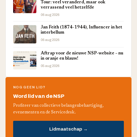
Tour: veel veranderd, maar ook
verrassend veel hetzelfde
06 aug 2026
Jan Feith (1874-1944), Influencer in het
interbellum
06 aug 2026
Aftrap voor de nieuwe NSP-website – nu
in oranje en blauw!
05 aug 2026
NOG GEEN LID?
Word lid van de NSP
Profiteer van collectieve belangenbehartiging,
evenementen en de Servicedesk.
Lidmaatschap →