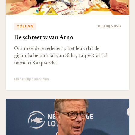
05 aug 2026
COLUMN
De schreeuw van Arno
Om meerdere redenen is het leuk dat de
gigantische uithaal van Sidny Lopes Cabral
namens Kaapverdië…
Hans Klippus
·
3 min