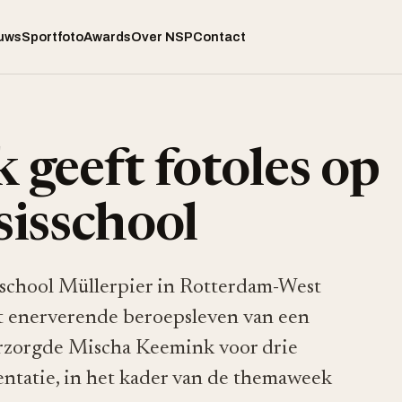
uws
Sportfoto
Awards
Over NSP
Contact
geeft fotoles op
isschool
isschool Müllerpier in Rotterdam-West
 enerverende beroepsleven van een
erzorgde Mischa Keemink voor drie
entatie, in het kader van de themaweek