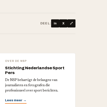
DEEL:
in
X
🔗
OVER DE NSP
Stichting Nederlandse Sport
Pers
De NSP behartigt de belangen van
journalisten en fotografen die
professioneel over sport berichten.
Lees meer →