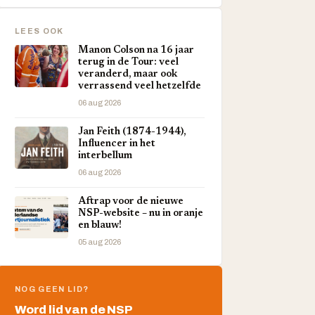
LEES OOK
Manon Colson na 16 jaar
terug in de Tour: veel
veranderd, maar ook
verrassend veel hetzelfde
06 aug 2026
Jan Feith (1874-1944),
Influencer in het
interbellum
06 aug 2026
Aftrap voor de nieuwe
NSP-website – nu in oranje
en blauw!
05 aug 2026
NOG GEEN LID?
Word lid van de NSP