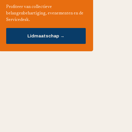
Profiteer van collectieve
belangenbehartiging, evenementen en de
Servicedesk.
Lidmaatschap →