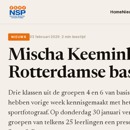
Home
Nie
03 februari 2025
· 2 min leestijd
NIEUWS
Mischa Keemink 
Rotterdamse bas
Drie klassen uit de groepen 4 en 6 van bas
hebben vorige week kennisgemaakt met het
sportfotograaf. Op donderdag 30 januari v
groepen van telkens 25 leerlingen een pres