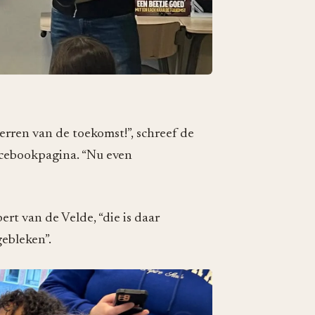
terren van de toekomst!”, schreef de
acebookpagina. “Nu even
rt van de Velde, “die is daar
gebleken”.