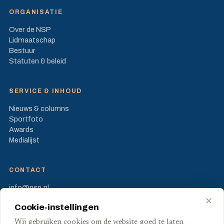
ORGANISATIE
Over de NSP
Lidmaatschap
Bestuur
Statuten & beleid
SERVICE & INHOUD
Nieuws & columns
Sportfoto
Awards
Medialijst
CONTACT
info@nsp.nl
Prinses Beatrixlaan 582
✕
Cookie-instellingen
2595 BM Den Haag
Wij gebruiken cookies om de website goed te laten