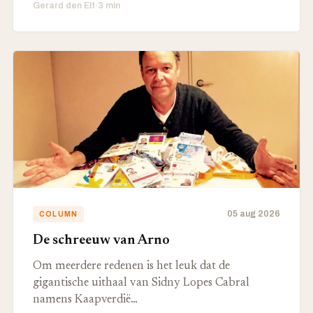
Gerard den Elt
·
3 min
05 aug 2026
COLUMN
De schreeuw van Arno
Om meerdere redenen is het leuk dat de
gigantische uithaal van Sidny Lopes Cabral
namens Kaapverdië…