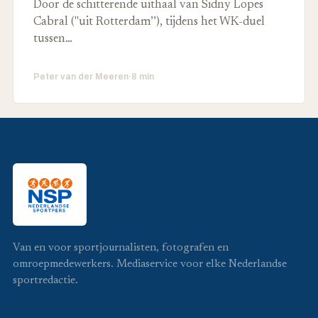
Door de schitterende uithaal van Sidny Lopes
Cabral ("uit Rotterdam’’), tijdens het WK-duel
tussen…
Peter van der Meeren
·
8 min
Van en voor sportjournalisten, fotografen en
omroepmedewerkers. Mediaservice voor elke Nederlandse
sportredactie.