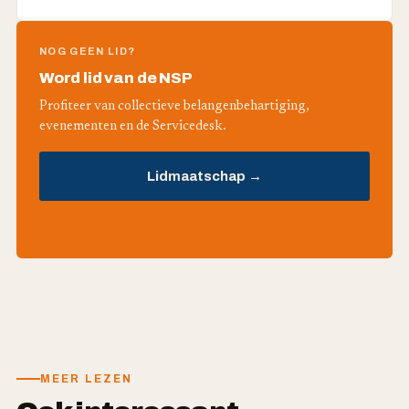
NOG GEEN LID?
Word lid van de NSP
Profiteer van collectieve belangenbehartiging,
evenementen en de Servicedesk.
Lidmaatschap →
MEER LEZEN