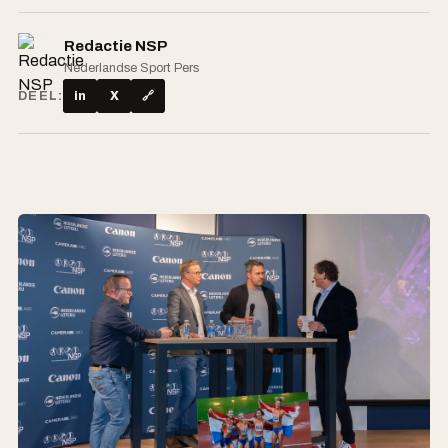
Redactie NSP
Nederlandse Sport Pers
DEEL:
in
X
🔗