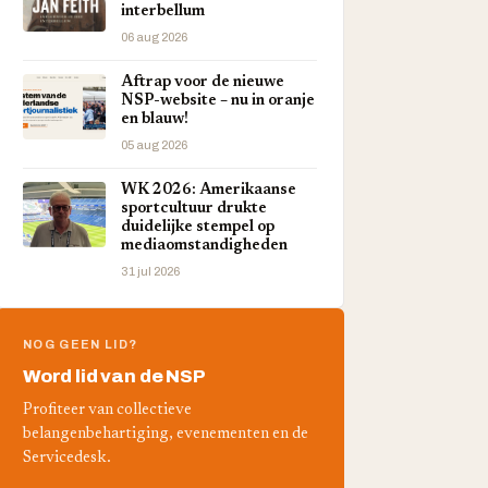
interbellum
06 aug 2026
Aftrap voor de nieuwe
NSP-website – nu in oranje
en blauw!
05 aug 2026
WK 2026: Amerikaanse
sportcultuur drukte
duidelijke stempel op
mediaomstandigheden
31 jul 2026
NOG GEEN LID?
Word lid van de NSP
Profiteer van collectieve
belangenbehartiging, evenementen en de
Servicedesk.