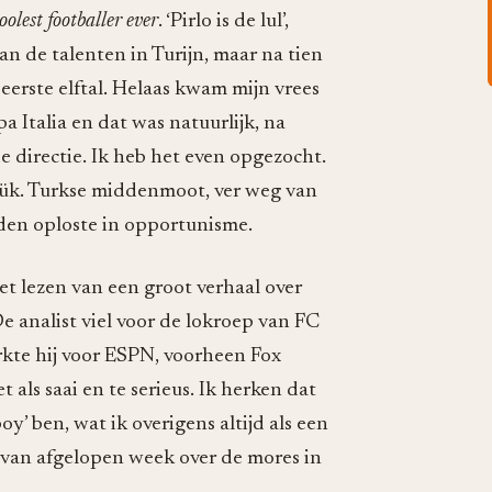
oolest footballer ever
. ‘Pirlo is de lul’,
an de talenten in Turijn, maar na tien
eerste elftal. Helaas kwam mijn vrees
pa Italia en dat was natuurlijk, na
 directie. Ik heb het even opgezocht.
mrük. Turkse middenmoot, ver weg van
den oploste in opportunisme.
et lezen van een groot verhaal over
De analist viel voor de lokroep van FC
rkte hij voor ESPN, voorheen Fox
 als saai en te serieus. Ik herken dat
y’ ben, wat ik overigens altijd als een
van afgelopen week over de mores in