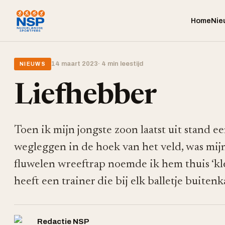
Home
Nie
14 maart 2023
· 4 min leestijd
NIEUWS
Liefhebber
Toen ik mijn jongste zoon laatst uit stand ee
wegleggen in de hoek van het veld, was mi
fluwelen wreeftrap noemde ik hem thuis ‘klei
heeft een trainer die bij elk balletje buiten
Redactie NSP