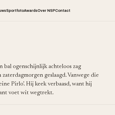
uws
Sportfoto
Awards
Over NSP
Contact
n bal ogenschijnlijk achteloos zag
jn zaterdagmorgen geslaagd. Vanwege die
ne Pirlo’. Hij keek verbaasd, want hij
kant voet wit wegtrekt.