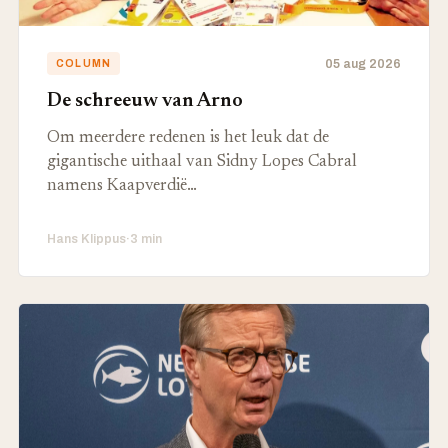
05 aug 2026
COLUMN
De schreeuw van Arno
Om meerdere redenen is het leuk dat de
gigantische uithaal van Sidny Lopes Cabral
namens Kaapverdië…
Hans Klippus
·
3 min