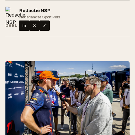
Redactie NSP
Nederlandse Sport Pers
DEEL:
in
X
🔗