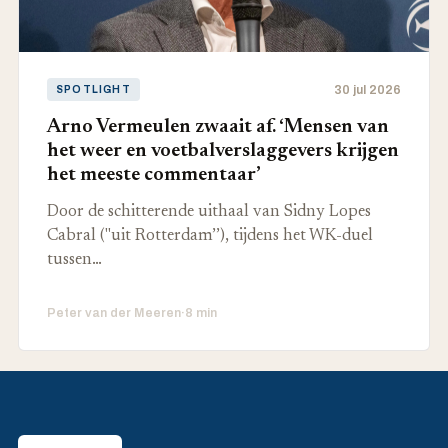
30 jul 2026
SPOTLIGHT
Arno Vermeulen zwaait af. ‘Mensen van
het weer en voetbalverslaggevers krijgen
het meeste commentaar’
Door de schitterende uithaal van Sidny Lopes
Cabral ("uit Rotterdam’’), tijdens het WK-duel
tussen…
Peter van der Meeren
·
8 min