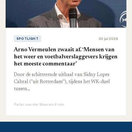
30 jul 2026
SPOTLIGHT
Arno Vermeulen zwaait af. ‘Mensen van
het weer en voetbalverslaggevers krijgen
het meeste commentaar’
Door de schitterende uithaal van Sidny Lopes
Cabral ("uit Rotterdam’’), tijdens het WK-duel
tussen…
Peter van der Meeren
·
8 min