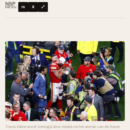
DEEL:
in
X
🔗
Travis Kelce wordt omringd door media na het winnen van de Super