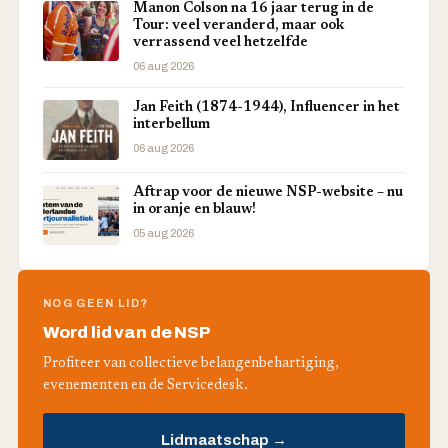
Manon Colson na 16 jaar terug in de
Tour: veel veranderd, maar ook
verrassend veel hetzelfde
06 aug 2026
Jan Feith (1874-1944), Influencer in het
interbellum
06 aug 2026
Aftrap voor de nieuwe NSP-website – nu
in oranje en blauw!
05 aug 2026
NOG GEEN LID?
Word lid van de NSP
Profiteer van collectieve belangenbehartiging,
evenementen en de Servicedesk.
Lidmaatschap →