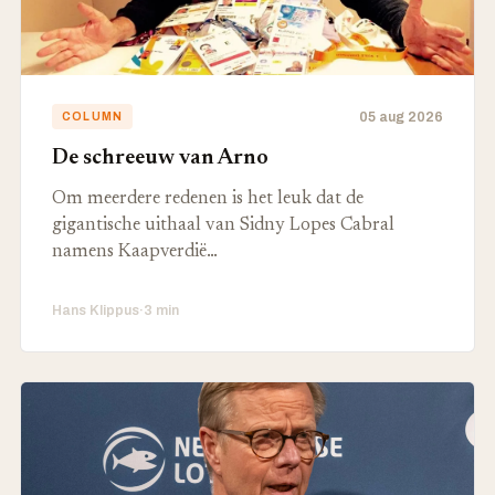
05 aug 2026
COLUMN
De schreeuw van Arno
Om meerdere redenen is het leuk dat de
gigantische uithaal van Sidny Lopes Cabral
namens Kaapverdië…
Hans Klippus
·
3 min