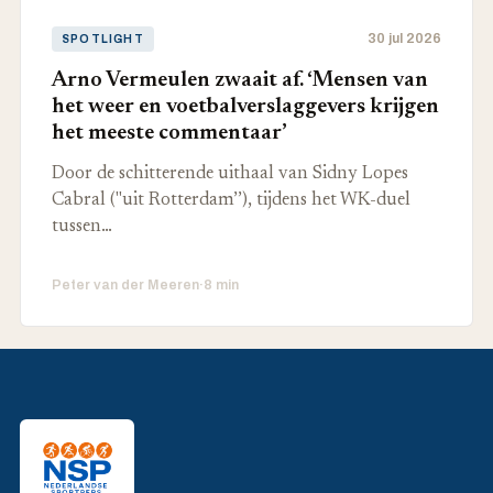
30 jul 2026
SPOTLIGHT
Arno Vermeulen zwaait af. ‘Mensen van
het weer en voetbalverslaggevers krijgen
het meeste commentaar’
Door de schitterende uithaal van Sidny Lopes
Cabral ("uit Rotterdam’’), tijdens het WK-duel
tussen…
Peter van der Meeren
·
8 min