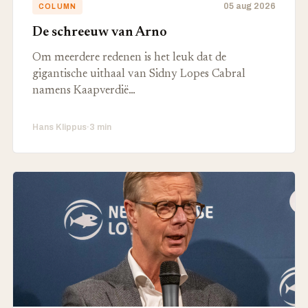
05 aug 2026
COLUMN
De schreeuw van Arno
Om meerdere redenen is het leuk dat de
gigantische uithaal van Sidny Lopes Cabral
namens Kaapverdië…
Hans Klippus
·
3 min