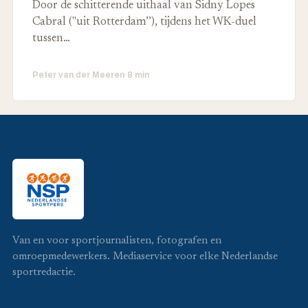
Door de schitterende uithaal van Sidny Lopes
Cabral ("uit Rotterdam’’), tijdens het WK-duel
tussen…
Peter van der Meeren
·
8 min
Van en voor sportjournalisten, fotografen en
omroepmedewerkers. Mediaservice voor elke Nederlandse
sportredactie.