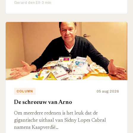
Gerard den Elt
·
3 min
05 aug 2026
COLUMN
De schreeuw van Arno
Om meerdere redenen is het leuk dat de
gigantische uithaal van Sidny Lopes Cabral
namens Kaapverdië…