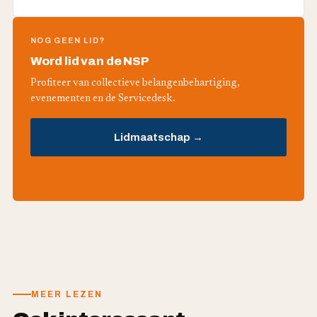
NOG GEEN LID?
Word lid van de NSP
Profiteer van collectieve belangenbehartiging,
evenementen en de Servicedesk.
Lidmaatschap →
MEER LEZEN