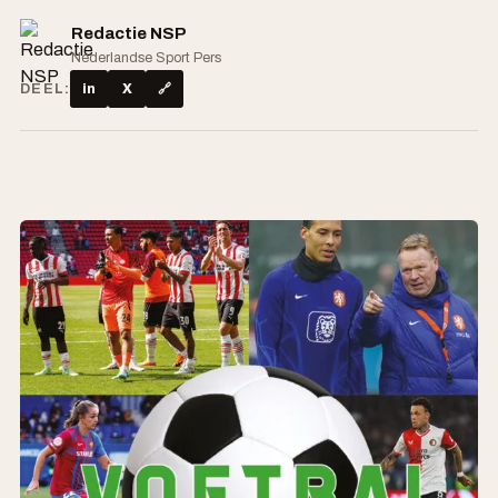
Redactie NSP
Nederlandse Sport Pers
DEEL:
in
X
🔗