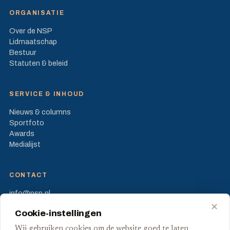
ORGANISATIE
Over de NSP
Lidmaatschap
Bestuur
Statuten & beleid
SERVICE & INHOUD
Nieuws & columns
Sportfoto
Awards
Medialijst
CONTACT
info@nsp.nl
Prinses Beatrixlaan 582
✕
Cookie-instellingen
2595 BM Den Haag
Wij gebruiken cookies om de website goed te laten