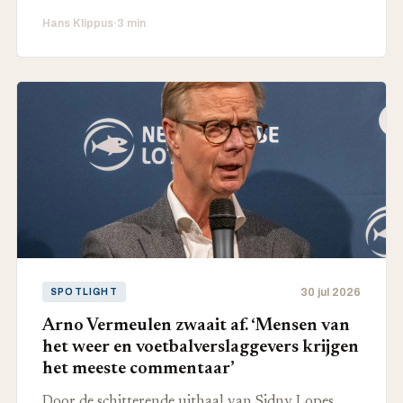
Hans Klippus
·
3 min
30 jul 2026
SPOTLIGHT
Arno Vermeulen zwaait af. ‘Mensen van
het weer en voetbalverslaggevers krijgen
het meeste commentaar’
Door de schitterende uithaal van Sidny Lopes