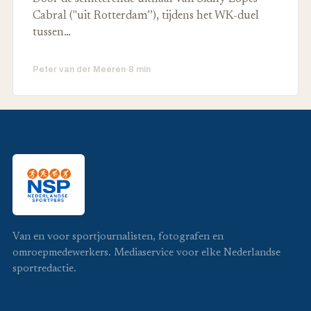
Cabral ("uit Rotterdam’’), tijdens het WK-duel
tussen…
Peter van der Meeren
·
8 min
Van en voor sportjournalisten, fotografen en
omroepmedewerkers. Mediaservice voor elke Nederlandse
sportredactie.