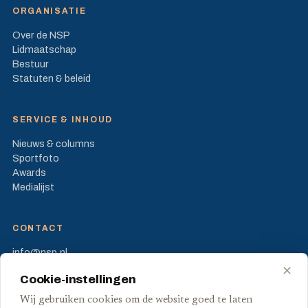
ORGANISATIE
Over de NSP
Lidmaatschap
Bestuur
Statuten & beleid
SERVICE & INHOUD
Nieuws & columns
Sportfoto
Awards
Medialijst
CONTACT
info@nsp.nl
Prinses Beatrixlaan 582
✕
Cookie-instellingen
2595 BM Den Haag
Wij gebruiken cookies om de website goed te laten
FB
X