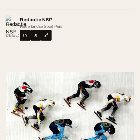
Redactie NSP
Nederlandse Sport Pers
DEEL:
in
X
🔗