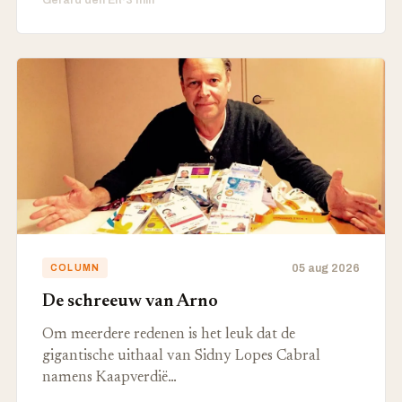
Gerard den Elt
·
3 min
05 aug 2026
COLUMN
De schreeuw van Arno
Om meerdere redenen is het leuk dat de
gigantische uithaal van Sidny Lopes Cabral
namens Kaapverdië…