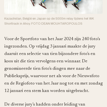
Kazachstan, België en Japan op de 5000m relay tijdens het WK
Shorttrack in Ahoy. FOTO DEAN MOUHTAROPOULOS
Voor de Sportfoto van het Jaar 2024 zijn 240 foto’s
ingezonden. Op vrijdag 3 januari maakte de jury
daaruit een selectie van tien bijzondere foto’s en
koos uit die tien vervolgens een winnaar. De
genomineerde tien foto’s dingen mee naar de
Publieksprijs, waarvoor net als voor de Nieuwsfoto
en de Regiofoto van het Jaar nog tot en met zondag
12 januari een stem kan worden uitgebracht.
De diverse jury’s hadden onder leiding van