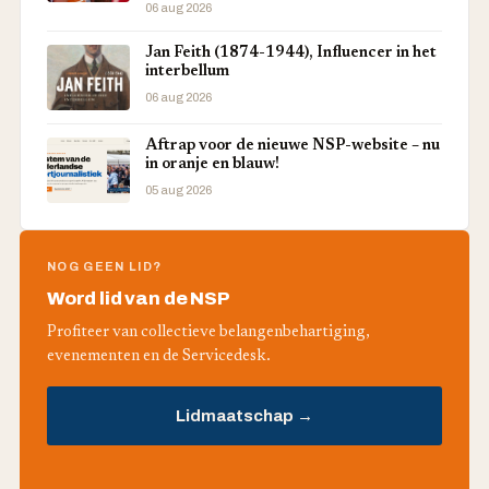
06 aug 2026
Jan Feith (1874-1944), Influencer in het
interbellum
06 aug 2026
Aftrap voor de nieuwe NSP-website – nu
in oranje en blauw!
05 aug 2026
NOG GEEN LID?
Word lid van de NSP
Profiteer van collectieve belangenbehartiging,
evenementen en de Servicedesk.
Lidmaatschap →