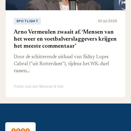
30 jul 2026
SPOTLIGHT
Arno Vermeulen zwaait af. ‘Mensen van
het weer en voetbalverslaggevers krijgen
het meeste commentaar’
Door de schitterende uithaal van Sidny Lopes
Cabral ("uit Rotterdam’’), tijdens het WK-duel
tussen…
Peter van der Meeren
·
8 min