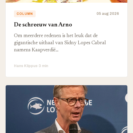
05 aug 2026
COLUMN
De schreeuw van Arno
Om meerdere redenen is het leuk dat de
gigantische uithaal van Sidny Lopes Cabral
namens Kaapverdië…
Hans Klippus
·
3 min