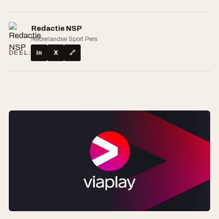
Redactie NSP
Nederlandse Sport Pers
DEEL:
in
X
🔗