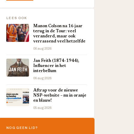
LEES OOK
Manon Colson na 16 jaar
terug in de Tour: veel
veranderd, maar ook
verrassend veel hetzelfde
06 aug 2026
Jan Feith (1874-1944),
Influencer in het
interbellum
06 aug 2026
Aftrap voor de nieuwe
NSP-website – nu in oranje
en blauw!
05 aug 2026
NOG GEEN LID?