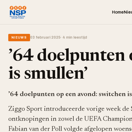
Home
Nie
03 februari 2025
· 4 min leestijd
NIEUWS
’64 doelpunten 
is smullen’
’64 doelpunten op een avond: switchen is
Ziggo Sport introduceerde vorige week de 
ontknopingen in zowel de UEFA Champions
Fabian van der Poll volgde afgelopen woen