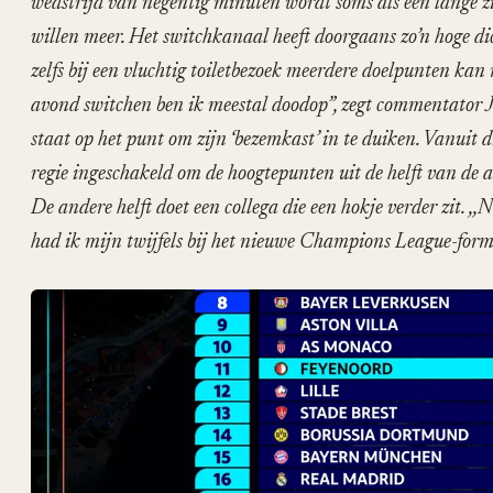
wedstrijd van negentig minuten wordt soms als een lange zi
willen meer. Het switchkanaal heeft doorgaans zo’n hoge d
zelfs bij een vluchtig toiletbezoek meerdere doelpunten kan
avond switchen ben ik meestal doodop”, zegt commentator Joh
staat op het punt om zijn ‘bezemkast’ in te duiken. Vanuit
regie ingeschakeld om de hoogtepunten uit de helft van de 
De andere helft doet een collega die een hokje verder zit. ,,
had ik mijn twijfels bij het nieuwe Champions League-form