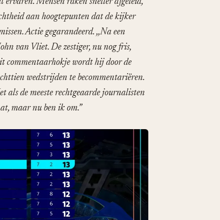
t ervaren. Mensen raken sneller afgeleid,
ichtheid aan hoogtepunten dat de kijker
 missen. Actie gegarandeerd. ,,Na een
n van Vliet. De zestiger, nu nog fris,
 dit commentaarhokje wordt hij door de
achttien wedstrijden te becommentariëren.
Net als de meeste rechtgeaarde journalisten
at, maar nu ben ik om.”