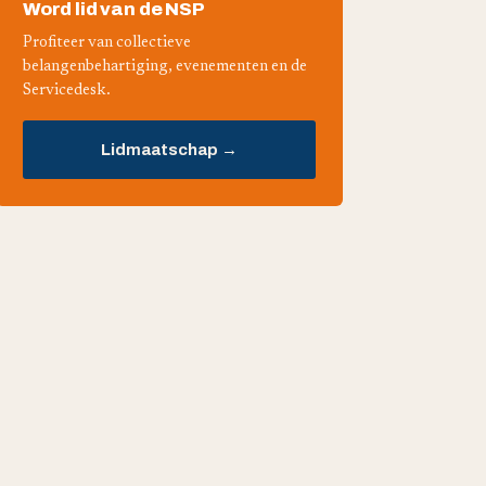
Word lid van de NSP
Profiteer van collectieve
belangenbehartiging, evenementen en de
Servicedesk.
Lidmaatschap →