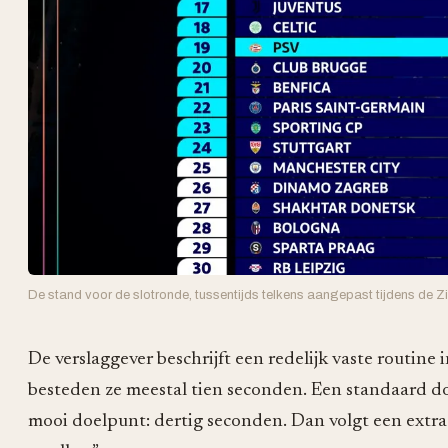
De stand voor de slotronde, tussentijds telkens aangepast tijdens de 
De verslaggever beschrijft een redelijk vaste routine
besteden ze meestal tien seconden. Een standaard d
mooi doelpunt: dertig seconden. Dan volgt een extra