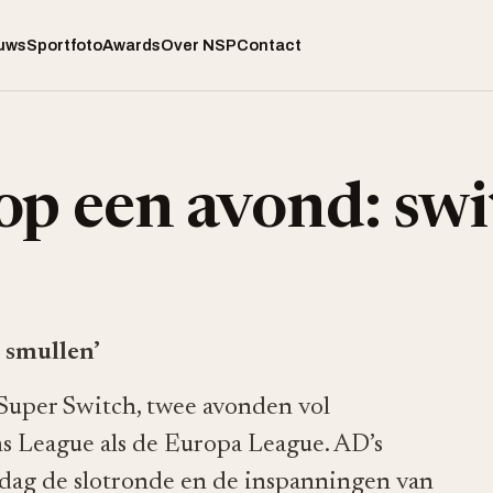
uws
Sportfoto
Awards
Over NSP
Contact
op een avond: sw
 smullen’
Super Switch, twee avonden vol
 League als de Europa League. AD’s
sdag de slotronde en de inspanningen van