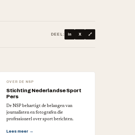
DEEL:
in
X
🔗
OVER DE NSP
Stichting Nederlandse Sport
Pers
De NSP behartigt de belangen van
journalisten en fotografen die
professioneel over sport berichten.
Lees meer →