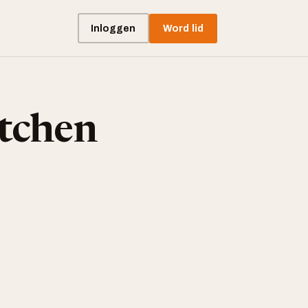
Inloggen
Word lid
itchen