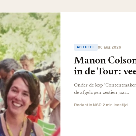
06 aug 2026
ACTUEEL
Manon Colson 
in de Tour: ve
ook verrassend
Onder de kop ‘Contentmakers,
de afgelopen zestien jaar…
Redactie NSP
·
2 min leestijd