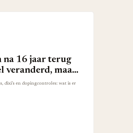
na 16 jaar terug
el veranderd, maar
 veel hetzelfde
 dixi’s en dopingcontroles: wat is er