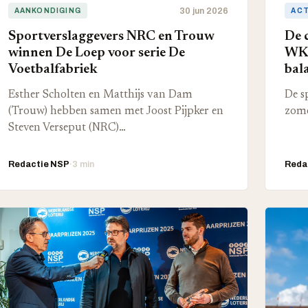
30 jun 2026
AANKONDIGING
AC
Sportverslaggevers NRC en Trouw
De 
winnen De Loep voor serie De
WK-
Voetbalfabriek
bal
Esther Scholten en Matthijs van Dam
De s
(Trouw) hebben samen met Joost Pijpker en
zome
Steven Verseput (NRC)…
Redactie NSP
·
3 min
Reda