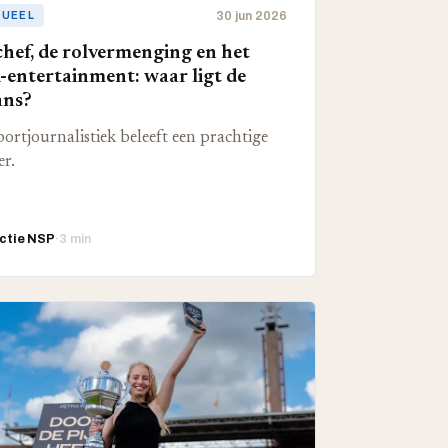
30 jun 2026
TUEEL
chef, de rolvermenging en het
entertainment: waar ligt de
ans?
portjournalistiek beleeft een prachtige
r.
ctie NSP
·
3 min