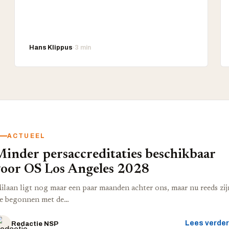
Hans Klippus
·
3 min
ACTUEEL
Minder persaccreditaties beschikbaar
voor OS Los Angeles 2028
ilaan ligt nog maar een paar maanden achter ons, maar nu reeds zij
e begonnen met de…
Lees verde
Redactie NSP