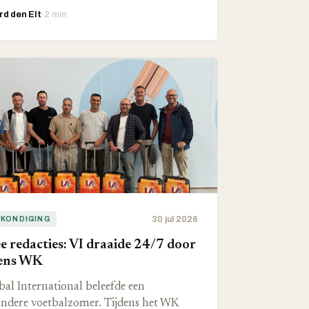
d den Elt
·
2 min
30 jul 2026
KONDIGING
e redacties: VI draaide 24/7 door
dens WK
bal International beleefde een
ondere voetbalzomer. Tijdens het WK