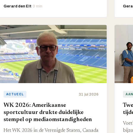
Gerard den Elt
·
3 min
Gerar
31 jul 2026
ACTUEEL
AAN
WK 2026: Amerikaanse
Twe
sportcultuur drukte duidelijke
tij
stempel op mediaomstandigheden
Voet
Het WK 2026 in de Verenigde Staten, Canada
bijz