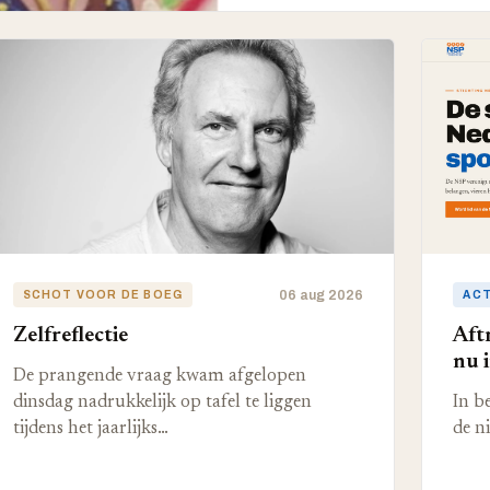
06 aug 2026
SCHOT VOOR DE BOEG
AC
Zelfreflectie
Aft
nu 
De prangende vraag kwam afgelopen
dinsdag nadrukkelijk op tafel te liggen
In b
tijdens het jaarlijks…
de n