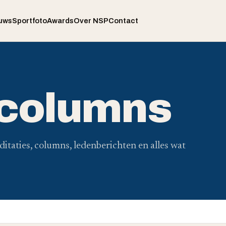
uws
Sportfoto
Awards
Over NSP
Contact
 columns
ditaties, columns, ledenberichten en alles wat