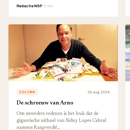
Redactie NSP
·
2 min
05 aug 2026
COLUMN
De schreeuw van Arno
Om meerdere redenen is het leuk dat de
gigantische uithaal van Sidny Lopes Cabral
namens Kaapverdië…