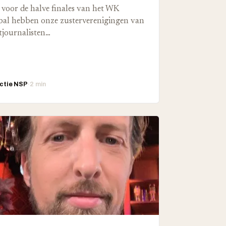
 voor de halve finales van het WK
bal hebben onze zusterverenigingen van
tjournalisten…
ctie NSP
·
2 min