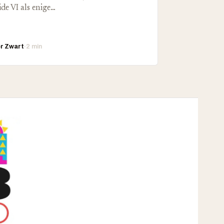
ide VI als enige…
er Zwart
·
2 min