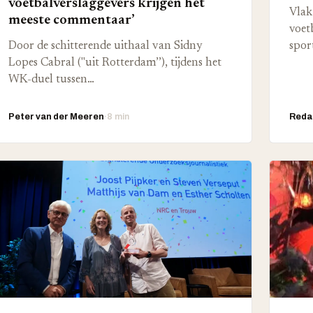
voetbalverslaggevers krijgen het
Vlak
meeste commentaar’
voet
Door de schitterende uithaal van Sidny
spor
Lopes Cabral ("uit Rotterdam’’), tijdens het
WK-duel tussen…
Peter van der Meeren
·
8 min
Reda