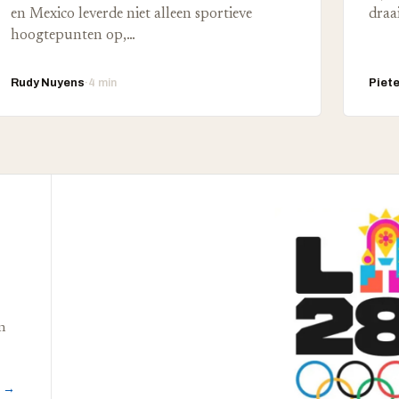
en Mexico leverde niet alleen sportieve
draa
hoogtepunten op,…
Rudy Nuyens
·
4 min
Piet
n
r →