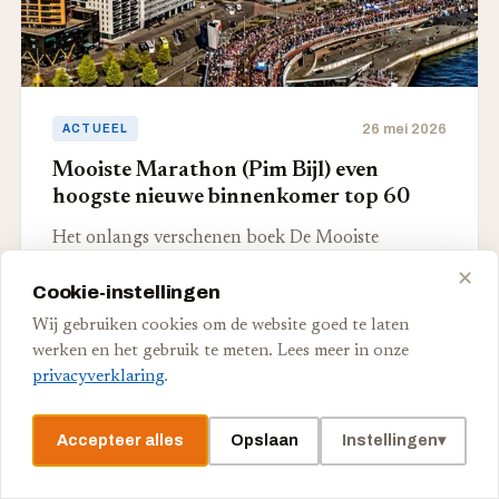
26 mei 2026
ACTUEEL
Mooiste Marathon (Pim Bijl) even
hoogste nieuwe binnenkomer top 60
Het onlangs verschenen boek De Mooiste
Marathon van Pim Bijl was begin mei op de
✕
Cookie-instellingen
tiende plaats de…
Wij gebruiken cookies om de website goed te laten
werken en het gebruik te meten. Lees meer in onze
Redactie NSP
·
3 min
privacyverklaring
.
Accepteer alles
Opslaan
Instellingen
▾