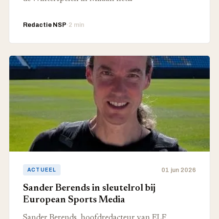
Redactie NSP
·
2 min
01 jun 2026
ACTUEEL
Sander Berends in sleutelrol bij
European Sports Media
Sander Berends, hoofdredacteur van ELF