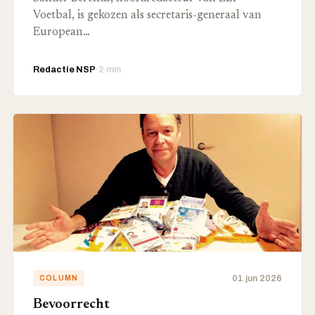
Voetbal, is gekozen als secretaris-generaal van
European…
Redactie NSP
·
2 min
01 jun 2026
COLUMN
Bevoorrecht