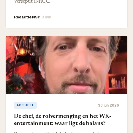
Verseput (NRC)…
Redactie NSP
·
3 min
30 jun 2026
ACTUEEL
De chef, de rolvermenging en het WK-
entertainment: waar ligt de balans?