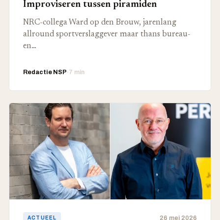
Improviseren tussen piramiden
NRC-collega Ward op den Brouw, jarenlang
allround sportverslaggever maar thans bureau-
en…
Redactie NSP
·
7 min
26 mei 2026
ACTUEEL