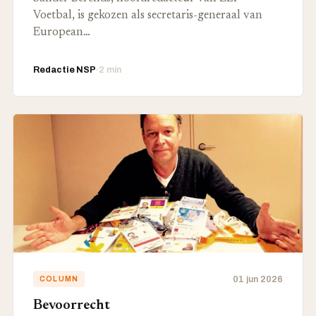
Voetbal, is gekozen als secretaris-generaal van
European…
Redactie NSP
·
2 min
01 jun 2026
COLUMN
Bevoorrecht