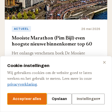
26 mei 2026
ACTUEEL
Mooiste Marathon (Pim Bijl) even
hoogste nieuwe binnenkomer top 60
Het onlangs verschenen boek De Mooiste
Marathon van Pim Bijl was begin mei op de
✕
Cookie-instellingen
tiende plaats de…
Wij gebruiken cookies om de website goed te laten
werken en het gebruik te meten. Lees meer in onze
Redactie NSP
·
3 min
privacyverklaring
.
Accepteer alles
Opslaan
Instellingen
▾