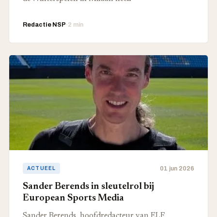
Redactie NSP
·
2 min
01 jun 2026
ACTUEEL
Sander Berends in sleutelrol bij
European Sports Media
Sander Berends, hoofdredacteur van ELF