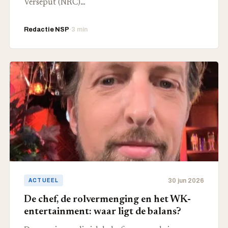
Verseput (NRC)…
Redactie NSP
·
3 min
30 jun 2026
ACTUEEL
De chef, de rolvermenging en het WK-
entertainment: waar ligt de balans?