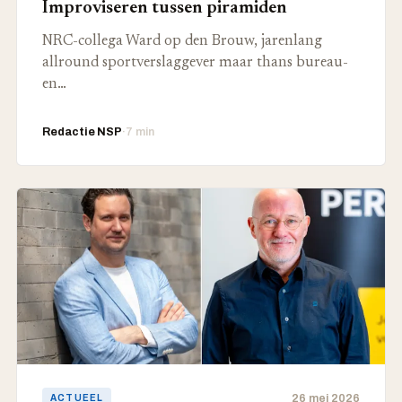
Improviseren tussen piramiden
NRC-collega Ward op den Brouw, jarenlang
allround sportverslaggever maar thans bureau-
en…
Redactie NSP
·
7 min
26 mei 2026
ACTUEEL