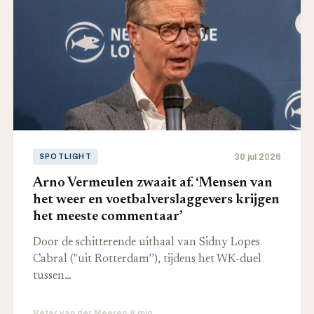
30 jul 2026
SPOTLIGHT
Arno Vermeulen zwaait af. ‘Mensen van
het weer en voetbalverslaggevers krijgen
het meeste commentaar’
Door de schitterende uithaal van Sidny Lopes
Cabral ("uit Rotterdam’’), tijdens het WK-duel
tussen…
Peter van der Meeren
·
8 min