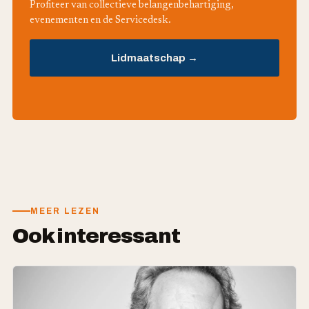
Profiteer van collectieve belangenbehartiging,
evenementen en de Servicedesk.
Lidmaatschap →
MEER LEZEN
Ook interessant