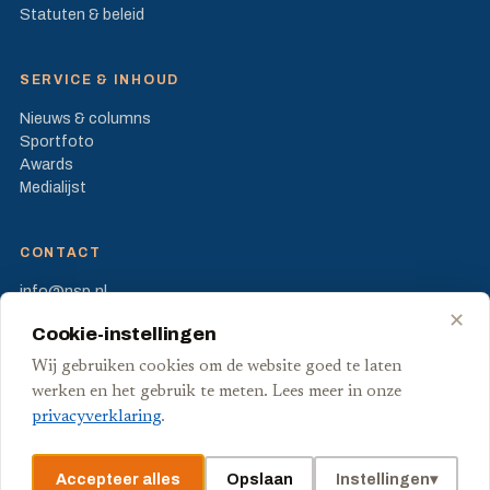
Statuten & beleid
SERVICE & INHOUD
Nieuws & columns
Sportfoto
Awards
Medialijst
CONTACT
info@nsp.nl
Prinses Beatrixlaan 582
✕
Cookie-instellingen
2595 BM Den Haag
Wij gebruiken cookies om de website goed te laten
FB
X
werken en het gebruik te meten. Lees meer in onze
privacyverklaring
.
Accepteer alles
Opslaan
Instellingen
▾
© Stichting Nederlandse Sport Pers
Privacy
Voorwaarden
Cookies