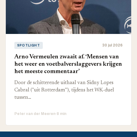
30 jul 2026
SPOTLIGHT
Arno Vermeulen zwaait af. ‘Mensen van
het weer en voetbalverslaggevers krijgen
het meeste commentaar’
Door de schitterende uithaal van Sidny Lopes
Cabral ("uit Rotterdam’’), tijdens het WK-duel
tussen…
Peter van der Meeren
·
8 min