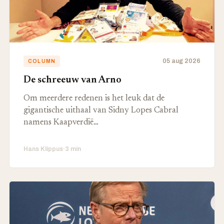
05 aug 2026
COLUMN
De schreeuw van Arno
Om meerdere redenen is het leuk dat de
gigantische uithaal van Sidny Lopes Cabral
namens Kaapverdië…
Hans Klippus
·
3 min