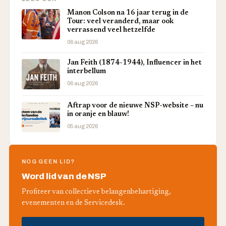
Manon Colson na 16 jaar terug in de
Tour: veel veranderd, maar ook
verrassend veel hetzelfde
06 aug 2026
Jan Feith (1874-1944), Influencer in het
interbellum
06 aug 2026
Aftrap voor de nieuwe NSP-website – nu
in oranje en blauw!
05 aug 2026
NOG GEEN LID?
Word lid van de NSP
Profiteer van collectieve belangenbehartiging,
evenementen en de Servicedesk.