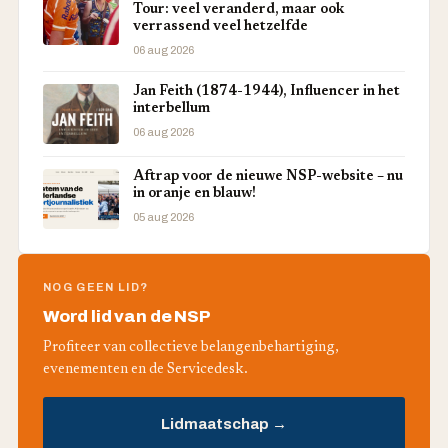
Tour: veel veranderd, maar ook
verrassend veel hetzelfde
06 aug 2026
Jan Feith (1874-1944), Influencer in het
interbellum
06 aug 2026
Aftrap voor de nieuwe NSP-website – nu
in oranje en blauw!
05 aug 2026
NOG GEEN LID?
Word lid van de NSP
Profiteer van collectieve belangenbehartiging,
evenementen en de Servicedesk.
Lidmaatschap →