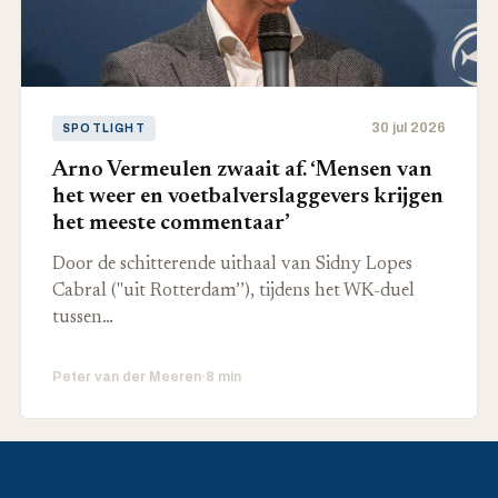
30 jul 2026
SPOTLIGHT
Arno Vermeulen zwaait af. ‘Mensen van
het weer en voetbalverslaggevers krijgen
het meeste commentaar’
Door de schitterende uithaal van Sidny Lopes
Cabral ("uit Rotterdam’’), tijdens het WK-duel
tussen…
Peter van der Meeren
·
8 min