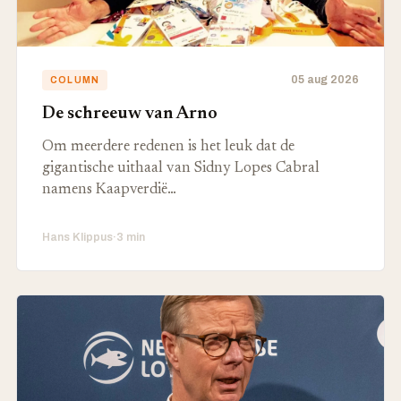
05 aug 2026
COLUMN
De schreeuw van Arno
Om meerdere redenen is het leuk dat de
gigantische uithaal van Sidny Lopes Cabral
namens Kaapverdië…
Hans Klippus
·
3 min