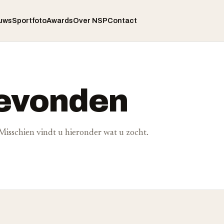
uws
Sportfoto
Awards
Over NSP
Contact
gevonden
. Misschien vindt u hieronder wat u zocht.