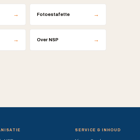
→
→
Fotoestafette
→
→
Over NSP
NISATIE
SERVICE & INHOUD