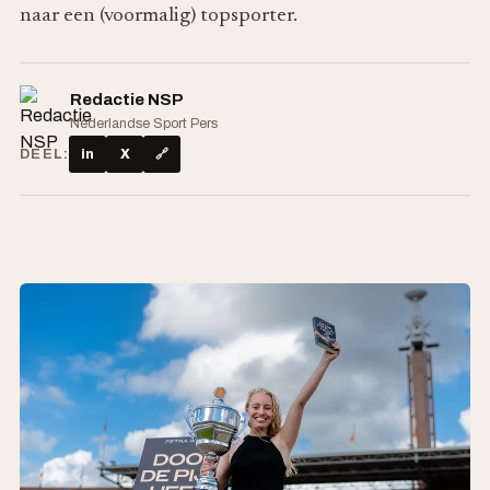
naar een (voormalig) topsporter.
Redactie NSP
Nederlandse Sport Pers
DEEL:
in
X
🔗