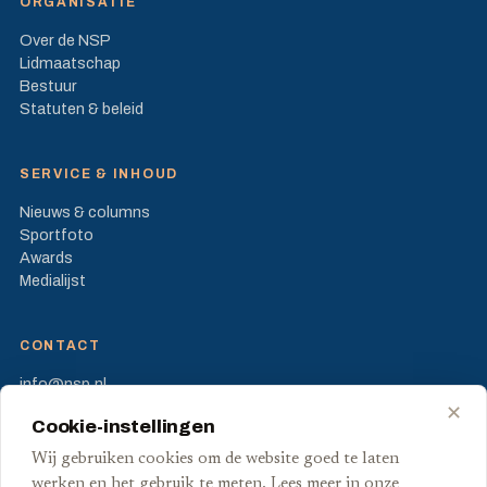
ORGANISATIE
Over de NSP
Lidmaatschap
Bestuur
Statuten & beleid
SERVICE & INHOUD
Nieuws & columns
Sportfoto
Awards
Medialijst
CONTACT
info@nsp.nl
Prinses Beatrixlaan 582
✕
Cookie-instellingen
2595 BM Den Haag
Wij gebruiken cookies om de website goed te laten
FB
X
werken en het gebruik te meten. Lees meer in onze