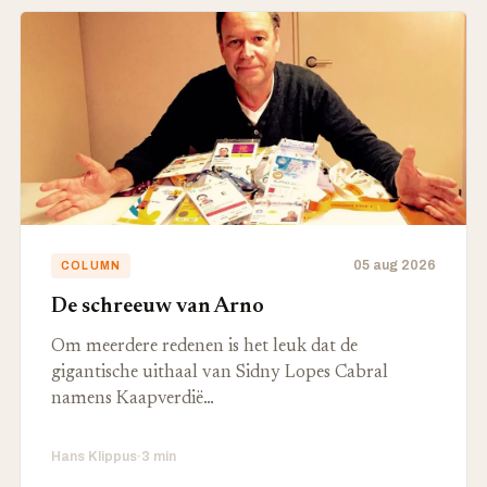
05 aug 2026
COLUMN
De schreeuw van Arno
Om meerdere redenen is het leuk dat de
gigantische uithaal van Sidny Lopes Cabral
namens Kaapverdië…
Hans Klippus
·
3 min