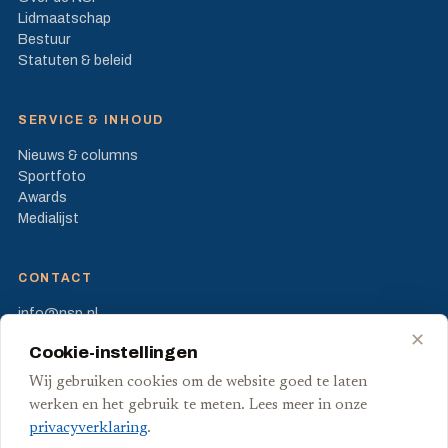
Lidmaatschap
Bestuur
Statuten & beleid
SERVICE & INHOUD
Nieuws & columns
Sportfoto
Awards
Medialijst
CONTACT
info@nsp.nl
Prinses Beatrixlaan 582
✕
Cookie-instellingen
2595 BM Den Haag
Wij gebruiken cookies om de website goed te laten
FB
X
werken en het gebruik te meten. Lees meer in onze
privacyverklaring
.