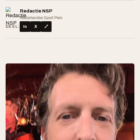
Redactie NSP
Nederlandse Sport Pers
DEEL:
in
X
🔗