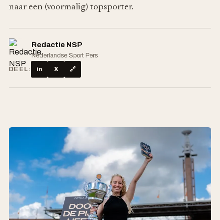
naar een (voormalig) topsporter.
Redactie NSP
Nederlandse Sport Pers
DEEL:
in
X
🔗