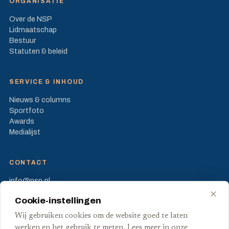
ORGANISATIE
Over de NSP
Lidmaatschap
Bestuur
Statuten & beleid
SERVICE & INHOUD
Nieuws & columns
Sportfoto
Awards
Medialijst
CONTACT
info@nsp.nl
Prinses Beatrixlaan 582
✕
Cookie-instellingen
2595 BM Den Haag
Wij gebruiken cookies om de website goed te laten
FB
X
werken en het gebruik te meten. Lees meer in onze