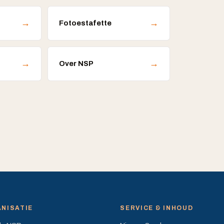
→
→
Fotoestafette
→
→
Over NSP
NISATIE
SERVICE & INHOUD