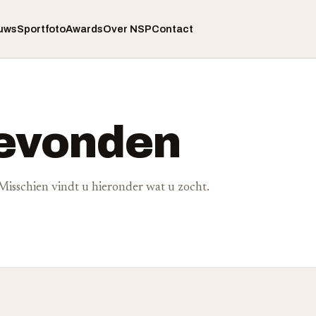
uws
Sportfoto
Awards
Over NSP
Contact
gevonden
. Misschien vindt u hieronder wat u zocht.