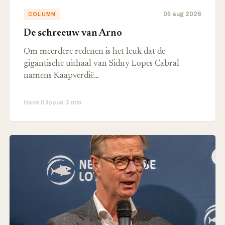
05 aug 2026
COLUMN
De schreeuw van Arno
Om meerdere redenen is het leuk dat de
gigantische uithaal van Sidny Lopes Cabral
namens Kaapverdië…
Hans Klippus
·
3 min