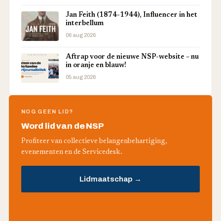
Jan Feith (1874-1944), Influencer in het
interbellum
06 aug 2026
Aftrap voor de nieuwe NSP-website – nu
in oranje en blauw!
05 aug 2026
NOG GEEN LID?
Word lid van de NSP
Profiteer van collectieve belangenbehartiging,
evenementen en de Servicedesk.
Lidmaatschap →