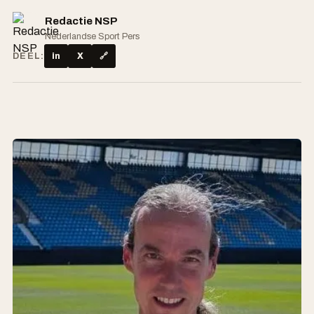
Redactie NSP
Nederlandse Sport Pers
DEEL:
in
X
🔗