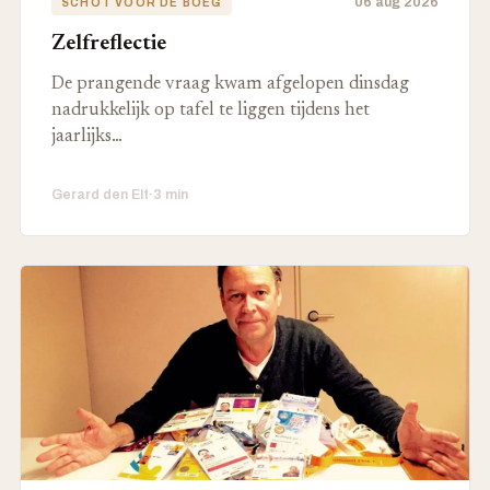
06 aug 2026
SCHOT VOOR DE BOEG
Zelfreflectie
De prangende vraag kwam afgelopen dinsdag
nadrukkelijk op tafel te liggen tijdens het
jaarlijks…
Gerard den Elt
·
3 min