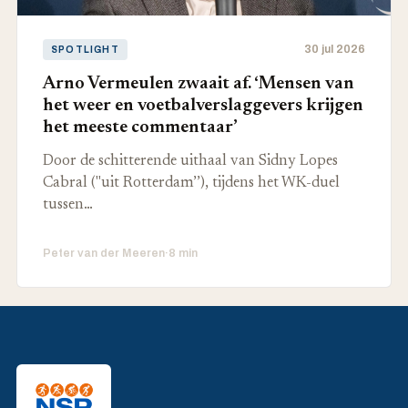
30 jul 2026
SPOTLIGHT
Arno Vermeulen zwaait af. ‘Mensen van
het weer en voetbalverslaggevers krijgen
het meeste commentaar’
Door de schitterende uithaal van Sidny Lopes
Cabral ("uit Rotterdam’’), tijdens het WK-duel
tussen…
Peter van der Meeren
·
8 min