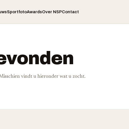
uws
Sportfoto
Awards
Over NSP
Contact
gevonden
. Misschien vindt u hieronder wat u zocht.