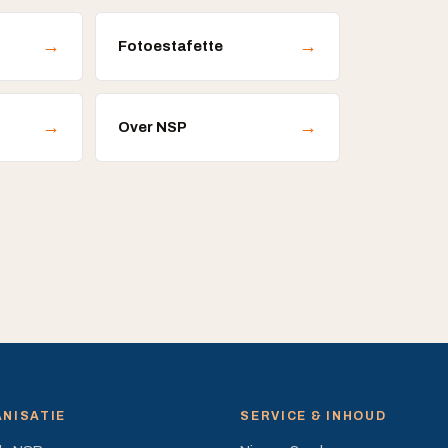
→
→
Fotoestafette
→
→
Over NSP
NISATIE
SERVICE & INHOUD