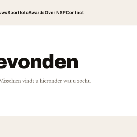
uws
Sportfoto
Awards
Over NSP
Contact
gevonden
. Misschien vindt u hieronder wat u zocht.