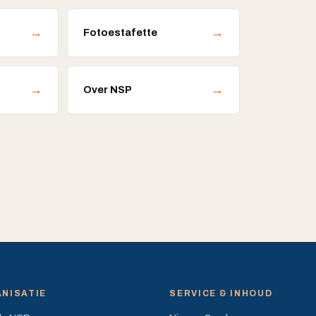
→
→
Fotoestafette
→
→
Over NSP
NISATIE
SERVICE & INHOUD