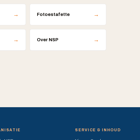
→
→
Fotoestafette
→
→
Over NSP
NISATIE
SERVICE & INHOUD