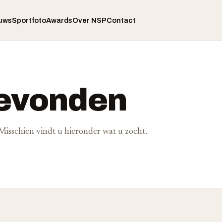
uws
Sportfoto
Awards
Over NSP
Contact
gevonden
. Misschien vindt u hieronder wat u zocht.