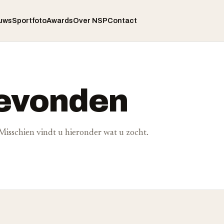
uws
Sportfoto
Awards
Over NSP
Contact
gevonden
. Misschien vindt u hieronder wat u zocht.