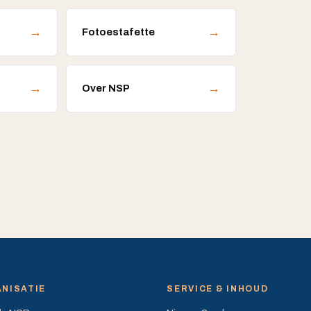
→
→
Fotoestafette
→
→
Over NSP
NISATIE
SERVICE & INHOUD