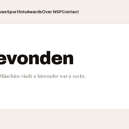
uws
Sportfoto
Awards
Over NSP
Contact
gevonden
. Misschien vindt u hieronder wat u zocht.