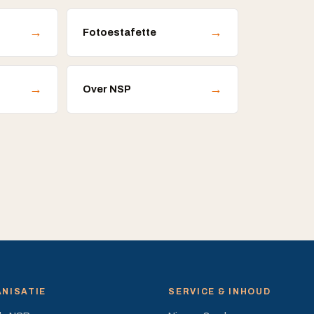
→
→
Fotoestafette
→
→
Over NSP
NISATIE
SERVICE & INHOUD