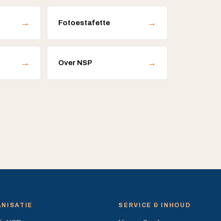
→
→
Fotoestafette
→
→
Over NSP
NISATIE
SERVICE & INHOUD