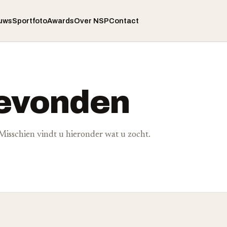
uws
Sportfoto
Awards
Over NSP
Contact
gevonden
. Misschien vindt u hieronder wat u zocht.