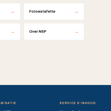
→
→
Fotoestafette
→
→
Over NSP
NISATIE
SERVICE & INHOUD