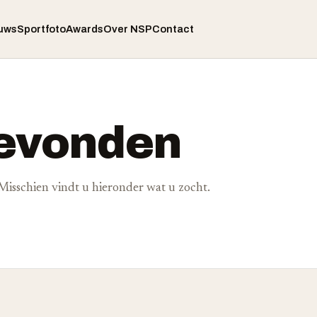
uws
Sportfoto
Awards
Over NSP
Contact
gevonden
. Misschien vindt u hieronder wat u zocht.