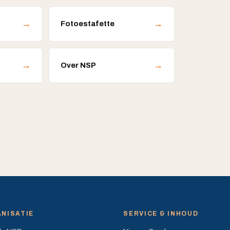
→
→
Fotoestafette
→
→
Over NSP
NISATIE
SERVICE & INHOUD