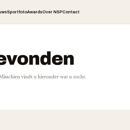
uws
Sportfoto
Awards
Over NSP
Contact
gevonden
. Misschien vindt u hieronder wat u zocht.