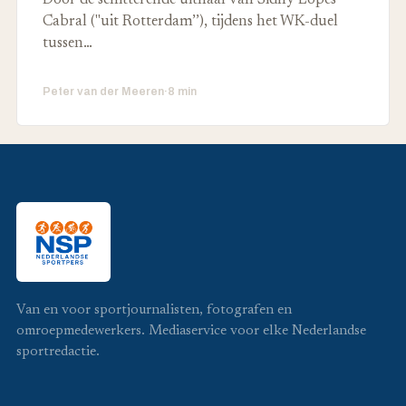
Cabral ("uit Rotterdam’’), tijdens het WK-duel
tussen…
Peter van der Meeren
·
8 min
Van en voor sportjournalisten, fotografen en
omroepmedewerkers. Mediaservice voor elke Nederlandse
sportredactie.