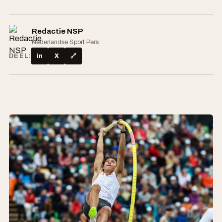
Redactie NSP
Nederlandse Sport Pers
DEEL:
in
X
🔗