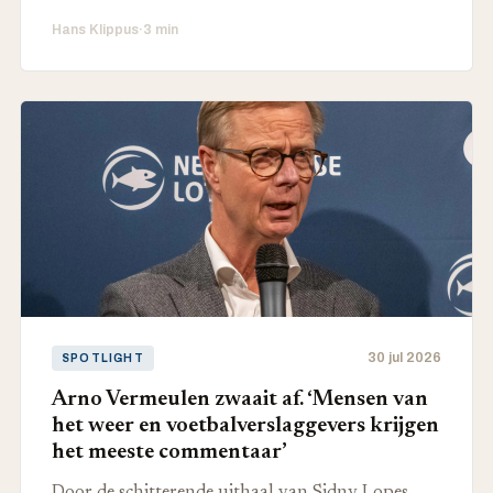
Hans Klippus
·
3 min
30 jul 2026
SPOTLIGHT
Arno Vermeulen zwaait af. ‘Mensen van
het weer en voetbalverslaggevers krijgen
het meeste commentaar’
Door de schitterende uithaal van Sidny Lopes