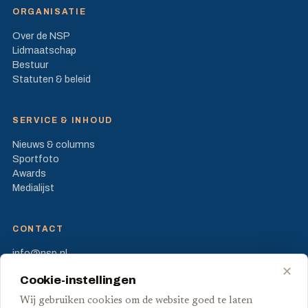
ORGANISATIE
Over de NSP
Lidmaatschap
Bestuur
Statuten & beleid
SERVICE & INHOUD
Nieuws & columns
Sportfoto
Awards
Medialijst
CONTACT
info@nsp.nl
Prinses Beatrixlaan 582
✕
Cookie-instellingen
2595 BM Den Haag
Wij gebruiken cookies om de website goed te laten
FB
X