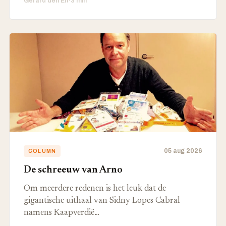
Gerard den Elt
·
3 min
05 aug 2026
COLUMN
De schreeuw van Arno
Om meerdere redenen is het leuk dat de
gigantische uithaal van Sidny Lopes Cabral
namens Kaapverdië…