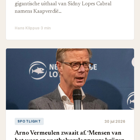
gigantische uithaal van Sidny Lopes Cabral
namens Kaapverdië…
Hans Klippus
·
3 min
30 jul 2026
SPOTLIGHT
Arno Vermeulen zwaait af. ‘Mensen van