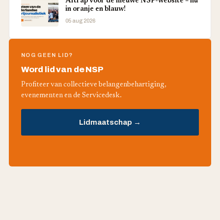
Aftrap voor de nieuwe NSP-website – nu
in oranje en blauw!
05 aug 2026
NOG GEEN LID?
Word lid van de NSP
Profiteer van collectieve belangenbehartiging,
evenementen en de Servicedesk.
Lidmaatschap →