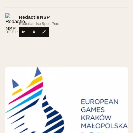
Redactie NSP
Nederlandse Sport Pers
DEEL:
in
X
🔗