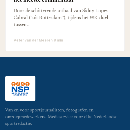
het meeste commentaar’
Door de schitterende uithaal van Sidny Lopes
Cabral ("uit Rotterdam’’), tijdens het WK-duel
tussen…
Peter van der Meeren
·
8 min
Van en voor sportjournalisten, fotografen en
omroepmedewerkers. Mediaservice voor elke Nederlandse
sportredactie.