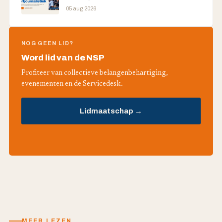
05 aug 2026
NOG GEEN LID?
Word lid van de NSP
Profiteer van collectieve belangenbehartiging,
evenementen en de Servicedesk.
Lidmaatschap →
MEER LEZEN