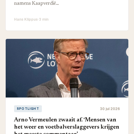
namens Kaapverdië…
Hans Klippus
·
3 min
30 jul 2026
SPOTLIGHT
Arno Vermeulen zwaait af. ‘Mensen van
het weer en voetbalverslaggevers krijgen