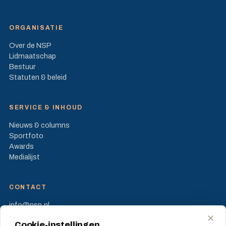
ORGANISATIE
Over de NSP
Lidmaatschap
Bestuur
Statuten & beleid
SERVICE & INHOUD
Nieuws & columns
Sportfoto
Awards
Medialijst
CONTACT
info@nsp.nl
Prinses Beatrixlaan 582
✕
Cookie-instellingen