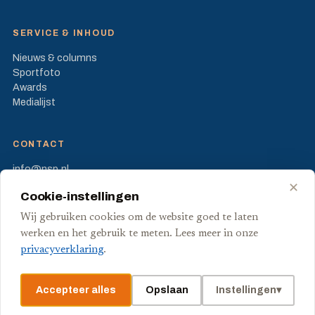
SERVICE & INHOUD
Nieuws & columns
Sportfoto
Awards
Medialijst
CONTACT
info@nsp.nl
Prinses Beatrixlaan 582
✕
Cookie-instellingen
2595 BM Den Haag
Wij gebruiken cookies om de website goed te laten
FB
X
werken en het gebruik te meten. Lees meer in onze
privacyverklaring
.
Accepteer alles
Opslaan
Instellingen
▾
© Stichting Nederlandse Sport Pers
Privacy
Voorwaarden
Cookies