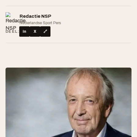
Redactie NSP
Nederlandse Sport Pers
DEEL:
in
X
🔗