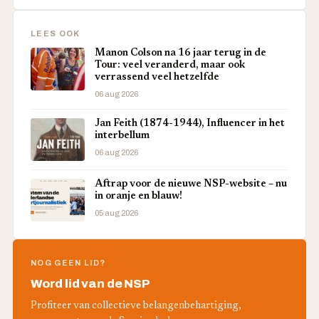
LEES OOK
Manon Colson na 16 jaar terug in de
Tour: veel veranderd, maar ook
verrassend veel hetzelfde
06 aug 2026
Jan Feith (1874-1944), Influencer in het
interbellum
06 aug 2026
Aftrap voor de nieuwe NSP-website – nu
in oranje en blauw!
05 aug 2026
NOG GEEN LID?
Word lid van de NSP
Profiteer van collectieve belangenbehartiging,