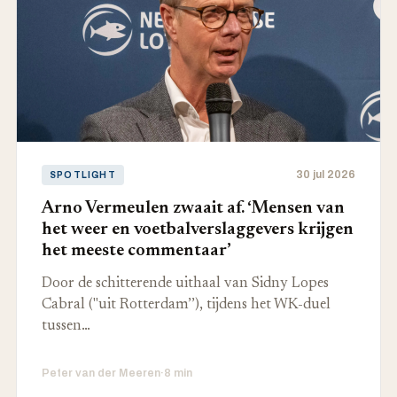
30 jul 2026
SPOTLIGHT
Arno Vermeulen zwaait af. ‘Mensen van
het weer en voetbalverslaggevers krijgen
het meeste commentaar’
Door de schitterende uithaal van Sidny Lopes
Cabral ("uit Rotterdam’’), tijdens het WK-duel
tussen…
Peter van der Meeren
·
8 min