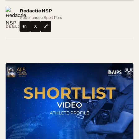
Redactie NSP
Nederlandse Sport Pers
DEEL:
in
X
🔗