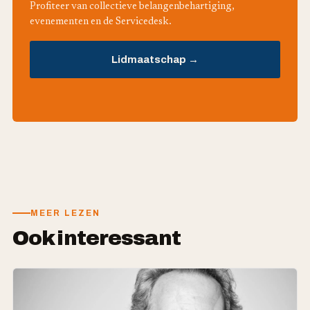
Profiteer van collectieve belangenbehartiging,
evenementen en de Servicedesk.
Lidmaatschap →
MEER LEZEN
Ook interessant