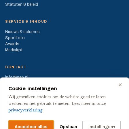
Statuten & beleid
SERVICE & INHOUD
Nieuws & columns
Sportfoto
Awards
Medialijst
CONTACT
info@nsp.nl
Prinses Beatrixlaan 582
✕
Cookie-instellingen
2595 BM Den Haag
Wij gebruiken cookies om de website goed te laten
FB
X
werken en het gebruik te meten. Lees meer in onze
privacyverklaring
.
Accepteer alles
Opslaan
Instellingen
▾
© Stichting Nederlandse Sport Pers
Privacy
Voorwaarden
Cookies