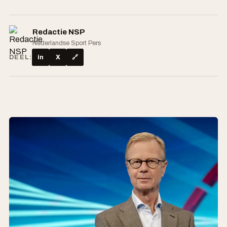
Redactie NSP
Nederlandse Sport Pers
DEEL:
in
X
🔗