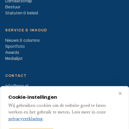
Lidmaatschap
Bestuur
Statuten & beleid
SERVICE & INHOUD
Nieuws & columns
Sportfoto
Awards
Medialijst
CONTACT
info@nsp.nl
Prinses Beatrixlaan 582
✕
Cookie-instellingen
2595 BM Den Haag
Wij gebruiken cookies om de website goed te laten
FB
X
werken en het gebruik te meten. Lees meer in onze
privacyverklaring
.