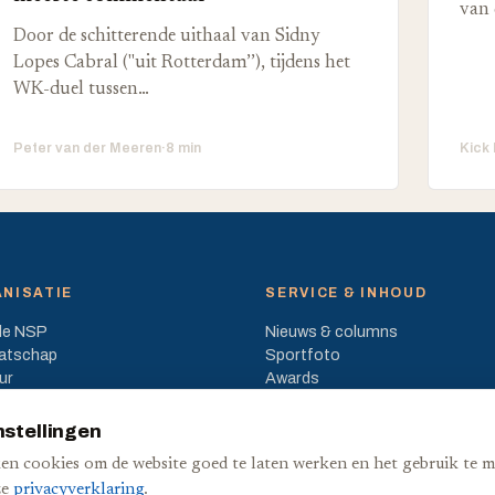
van 
Door de schitterende uithaal van Sidny
Lopes Cabral ("uit Rotterdam’’), tijdens het
WK-duel tussen…
Peter van der Meeren
·
8 min
Kick
NISATIE
SERVICE & INHOUD
de NSP
Nieuws & columns
atschap
Sportfoto
ur
Awards
en & beleid
Medialijst
nstellingen
en cookies om de website goed te laten werken en het gebruik te m
ze
privacyverklaring
.