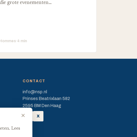
die grote evenementen…
 Hommes
·
4 min
CONTACT
info@nsp.nl
Prinses Beatrixlaan 582
2595 BM Den Haag
✕
FB
X
eten. Lees