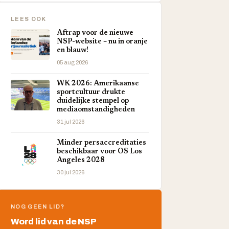
LEES OOK
Aftrap voor de nieuwe
NSP-website – nu in oranje
en blauw!
05 aug 2026
WK 2026: Amerikaanse
sportcultuur drukte
duidelijke stempel op
mediaomstandigheden
31 jul 2026
Minder persaccreditaties
beschikbaar voor OS Los
Angeles 2028
30 jul 2026
NOG GEEN LID?
Word lid van de NSP