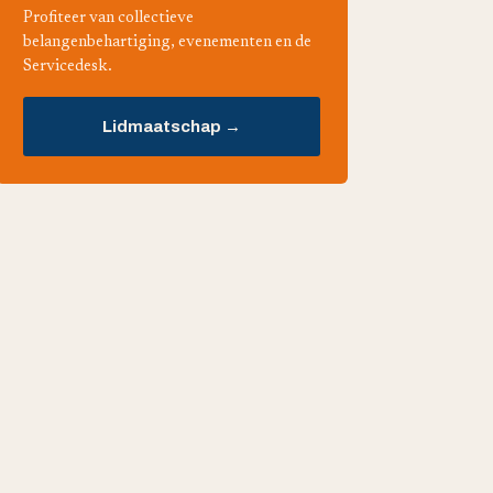
Profiteer van collectieve
belangenbehartiging, evenementen en de
Servicedesk.
Lidmaatschap →