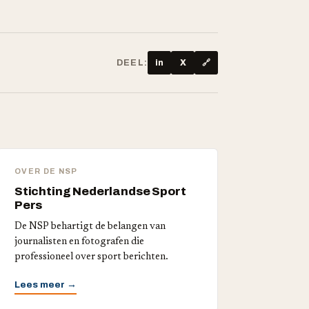
DEEL:
in
X
🔗
OVER DE NSP
Stichting Nederlandse Sport
Pers
De NSP behartigt de belangen van
journalisten en fotografen die
professioneel over sport berichten.
Lees meer →