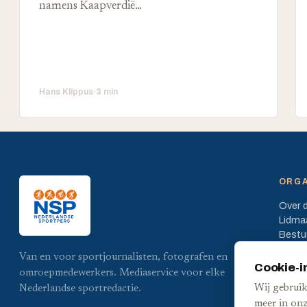
namens Kaapverdië…
Hans Klippus
·
3 min
ORGA
Over 
Lidma
Bestu
Statut
Van en voor sportjournalisten, fotografen en
Cookie-i
omroepmedewerkers. Mediaservice voor elke
Wij gebruik
Nederlandse sportredactie.
meer in on