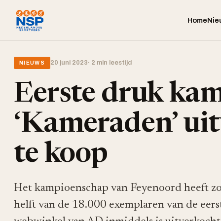
Home
Nie
20 juni 2023
· 2 min leestijd
NIEUWS
Eerste druk ka
‘Kameraden’ uitv
te koop
Het kampioenschap van Feyenoord heeft zo 
helft van de 18.000 exemplaren van de eers