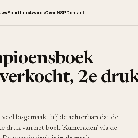
uws
Sportfoto
Awards
Over NSP
Contact
mpioensboek
erkocht, 2e druk 
veel losgemaakt bij de achterban dat de
te druk van het boek 'Kameraden' via de