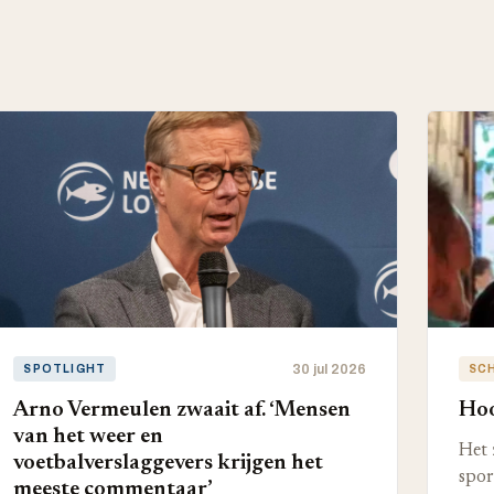
30 jul 2026
SPOTLIGHT
SC
Arno Vermeulen zwaait af. ‘Mensen
Hoo
van het weer en
Het 
voetbalverslaggevers krijgen het
spor
meeste commentaar’