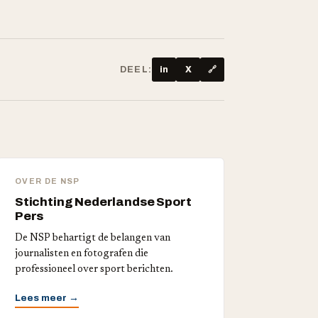
DEEL:
in
X
🔗
OVER DE NSP
Stichting Nederlandse Sport
Pers
De NSP behartigt de belangen van
journalisten en fotografen die
professioneel over sport berichten.
Lees meer →