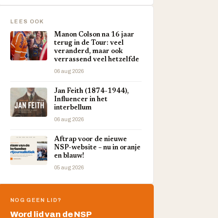
LEES OOK
Manon Colson na 16 jaar
terug in de Tour: veel
veranderd, maar ook
verrassend veel hetzelfde
06 aug 2026
Jan Feith (1874-1944),
Influencer in het
interbellum
06 aug 2026
Aftrap voor de nieuwe
NSP-website – nu in oranje
en blauw!
05 aug 2026
NOG GEEN LID?
Word lid van de NSP