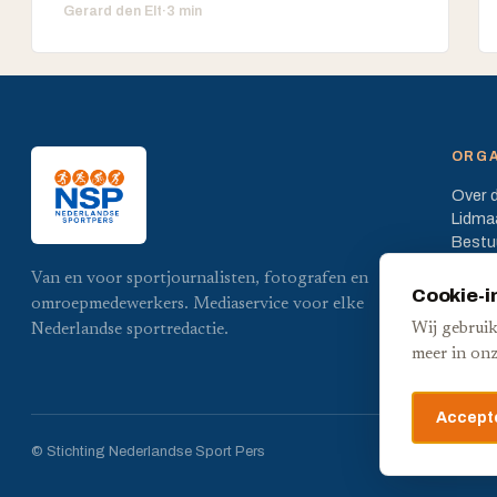
Gerard den Elt
·
3 min
ORGA
Over 
Lidma
Bestu
Statut
Van en voor sportjournalisten, fotografen en
Cookie-i
omroepmedewerkers. Mediaservice voor elke
Wij gebruik
Nederlandse sportredactie.
meer in on
Accepte
© Stichting Nederlandse Sport Pers