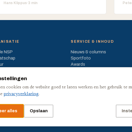
Hans Klippus
·
3 min
Pete
NISATIE
SERVICE & INHOUD
de NSP
Nieuws & columns
atschap
Sportfoto
ur
Awards
en & beleid
Medialijst
nstellingen
en cookies om de website goed te laten werken en het gebruik te m
ze
privacyverklaring
.
er alles
Opslaan
Inst