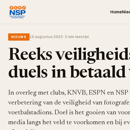
Home
Nie
15 augustus 2023
· 3 min leestijd
NIEUWS
Reeks veilighei
duels in betaald
In overleg met clubs, KNVB, ESPN en NSP z
verbetering van de veiligheid van fotograf
voetbalstadions. Doel is het gooien van vo
media langs het veld te voorkomen en bij ev