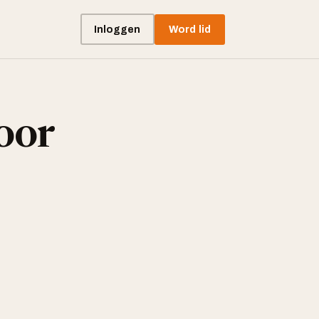
Inloggen
Word lid
oor