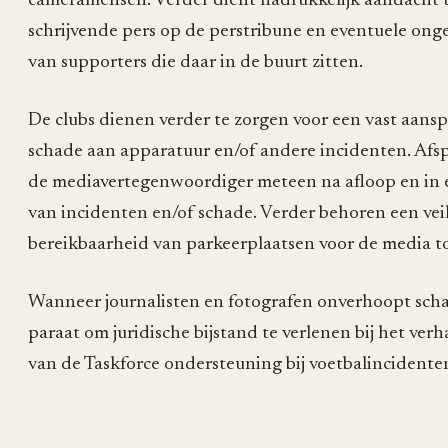
cameramensen. Verder dient nadrukkelijk aandacht te
schrijvende pers op de perstribune en eventuele on
van supporters die daar in de buurt zitten.
De clubs dienen verder te zorgen voor een vast aans
schade aan apparatuur en/of andere incidenten. Afspr
de mediavertegenwoordiger meteen na afloop en in e
van incidenten en/of schade. Verder behoren een veili
bereikbaarheid van parkeerplaatsen voor de media 
Wanneer journalisten en fotografen onverhoopt sch
paraat om juridische bijstand te verlenen bij het verh
van de Taskforce ondersteuning bij voetbalincidente