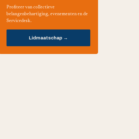
Profiteer van collectieve
belangenbehartiging, evenementen en de
Servicedesk.
Lidmaatschap →