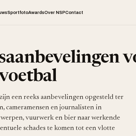
uws
Sportfoto
Awards
Over NSP
Contact
dsaanbevelingen v
 voetbal
ijn een reeks aanbevelingen opgesteld ter
en, cameramensen en journalisten in
orwerpen, vuurwerk en bier naar werkende
entuele schades te komen tot een vlotte