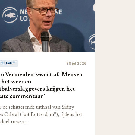
30 jul 2026
OTLIGHT
o Vermeulen zwaait af. ‘Mensen
 het weer en
tbalverslaggevers krijgen het
ste commentaar’
 de schitterende uithaal van Sidny
s Cabral ("uit Rotterdam’’), tijdens het
duel tussen…