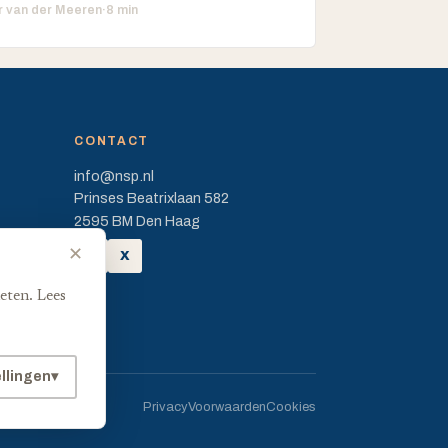
r van der Meeren
·
8 min
CONTACT
info@nsp.nl
Prinses Beatrixlaan 582
2595 BM Den Haag
✕
FB
X
eten. Lees
ellingen
▾
Privacy
Voorwaarden
Cookies