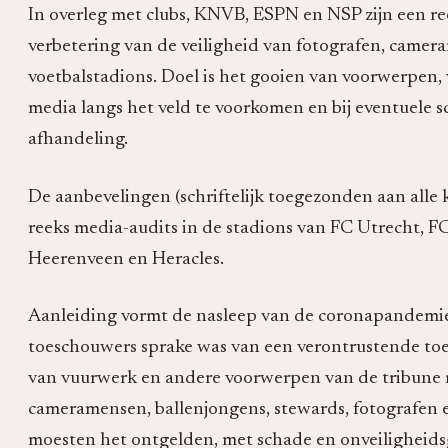
In overleg met clubs, KNVB, ESPN en NSP zijn een re
verbetering van de veiligheid van fotografen, camer
voetbalstadions. Doel is het gooien van voorwerpen
media langs het veld te voorkomen en bij eventuele s
afhandeling.
De aanbevelingen (schriftelijk toegezonden aan alle 
reeks media-audits in de stadions van FC Utrecht, F
Heerenveen en Heracles.
Aanleiding vormt de nasleep van de coronapandemie
toeschouwers sprake was van een verontrustende to
van vuurwerk en andere voorwerpen van de tribune ri
cameramensen, ballenjongens, stewards, fotografen
moesten het ontgelden, met schade en onveiligheidsg