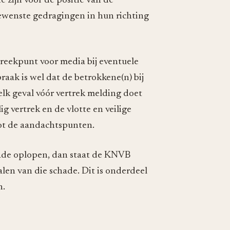
 zijn voor de positie van de
gewenste gedragingen in hun richting
preekpunt voor media bij eventuele
aak is wel dat de betrokkene(n) bij
lk geval vóór vertrek melding doet
g vertrek en de vlotte en veilige
tot de aandachtspunten.
ade oplopen, dan staat de KNVB
alen van die schade. Dit is onderdeel
n.