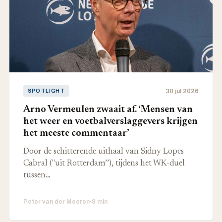
30 jul 2026
SPOTLIGHT
Arno Vermeulen zwaait af. ‘Mensen van
het weer en voetbalverslaggevers krijgen
het meeste commentaar’
Door de schitterende uithaal van Sidny Lopes
Cabral ("uit Rotterdam’’), tijdens het WK-duel
tussen…
Peter van der Meeren
·
8 min