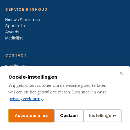
SERVICE & INHOUD
Nieuws & columns
Sportfoto
Awards
Medialijst
CONTACT
info@nsp.nl
Prinses Beatrixlaan 582
✕
Cookie-instellingen
2595 BM Den Haag
Wij gebruiken cookies om de website goed te laten
FB
X
werken en het gebruik te meten. Lees meer in onze
privacyverklaring
.
Accepteer alles
Opslaan
Instellingen
▾
© Stichting Nederlandse Sport Pers
Privacy
Voorwaarden
Cookies