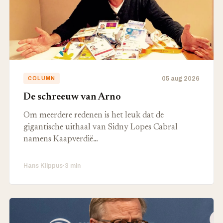
05 aug 2026
COLUMN
De schreeuw van Arno
Om meerdere redenen is het leuk dat de
gigantische uithaal van Sidny Lopes Cabral
namens Kaapverdië…
Hans Klippus
·
3 min