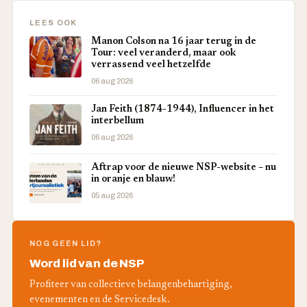
LEES OOK
Manon Colson na 16 jaar terug in de
Tour: veel veranderd, maar ook
verrassend veel hetzelfde
06 aug 2026
Jan Feith (1874-1944), Influencer in het
interbellum
06 aug 2026
Aftrap voor de nieuwe NSP-website – nu
in oranje en blauw!
05 aug 2026
NOG GEEN LID?
Word lid van de NSP
Profiteer van collectieve belangenbehartiging,
evenementen en de Servicedesk.