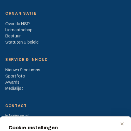
ORGANISATIE
Over de NSP
Lidmaatschap
Bestuur
Statuten & beleid
SERVICE & INHOUD
Nieuws & columns
Sportfoto
Awards
Medialijst
CONTACT
info@nsp.nl
Prinses Beatrixlaan 582
✕
Cookie-instellingen
2595 BM Den Haag