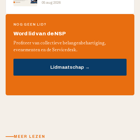
05 aug 2026
NOG GEEN LID?
Word lid van de NSP
Profiteer van collectieve belangenbehartiging,
evenementen en de Servicedesk.
Lidmaatschap →
MEER LEZEN