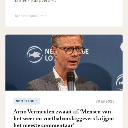
namens Kaapverdië…
Hans Klippus
·
3 min
30 jul 2026
SPOTLIGHT
Arno Vermeulen zwaait af. ‘Mensen van
het weer en voetbalverslaggevers krijgen
het meeste commentaar’