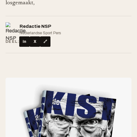
losgemaakt,
Redactie NSP
Nederlandse Sport Pers
DEEL:
in
X
🔗