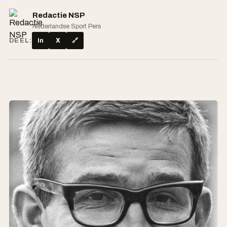
Redactie NSP
Nederlandse Sport Pers
DEEL:
in
X
🔗