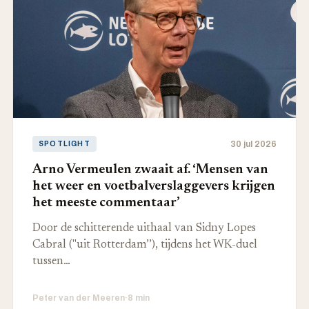
30 jul 2026
SPOTLIGHT
Arno Vermeulen zwaait af. ‘Mensen van
het weer en voetbalverslaggevers krijgen
het meeste commentaar’
Door de schitterende uithaal van Sidny Lopes
Cabral ("uit Rotterdam’’), tijdens het WK-duel
tussen…
Peter van der Meeren
·
8 min