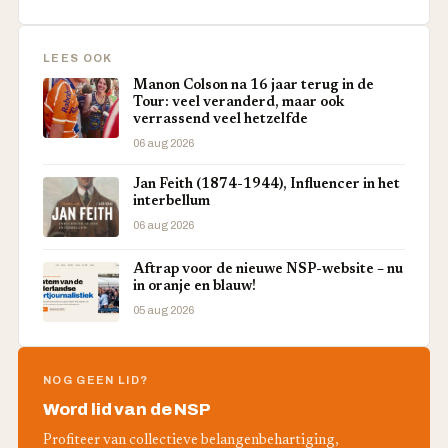
LEES OOK
Manon Colson na 16 jaar terug in de
Tour: veel veranderd, maar ook
verrassend veel hetzelfde
06 aug 2026
Jan Feith (1874-1944), Influencer in het
interbellum
06 aug 2026
Aftrap voor de nieuwe NSP-website – nu
in oranje en blauw!
05 aug 2026
NOG GEEN LID?
Word lid van de NSP
Profiteer van collectieve belangenbehartiging,