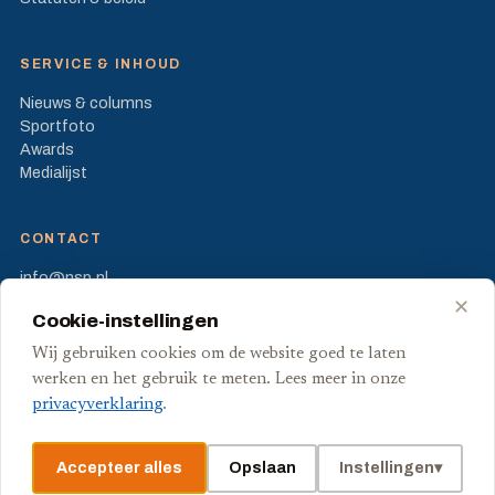
SERVICE & INHOUD
Nieuws & columns
Sportfoto
Awards
Medialijst
CONTACT
info@nsp.nl
Prinses Beatrixlaan 582
✕
Cookie-instellingen
2595 BM Den Haag
Wij gebruiken cookies om de website goed te laten
FB
X
werken en het gebruik te meten. Lees meer in onze
privacyverklaring
.
Accepteer alles
Opslaan
Instellingen
▾
© Stichting Nederlandse Sport Pers
Privacy
Voorwaarden
Cookies