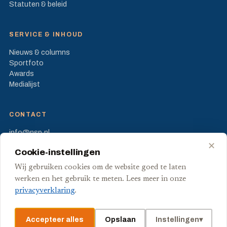
Statuten & beleid
SERVICE & INHOUD
Nieuws & columns
Sportfoto
Awards
Medialijst
CONTACT
info@nsp.nl
Prinses Beatrixlaan 582
✕
Cookie-instellingen
2595 BM Den Haag
Wij gebruiken cookies om de website goed te laten
FB
X
werken en het gebruik te meten. Lees meer in onze
privacyverklaring
.
Accepteer alles
Opslaan
Instellingen
▾
© Stichting Nederlandse Sport Pers
Privacy
Voorwaarden
Cookies