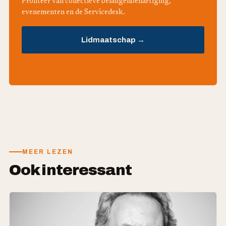
Profiteer van collectieve belangenbehartiging,
evenementen en de Servicedesk.
Lidmaatschap →
MEER LEZEN
Ook interessant