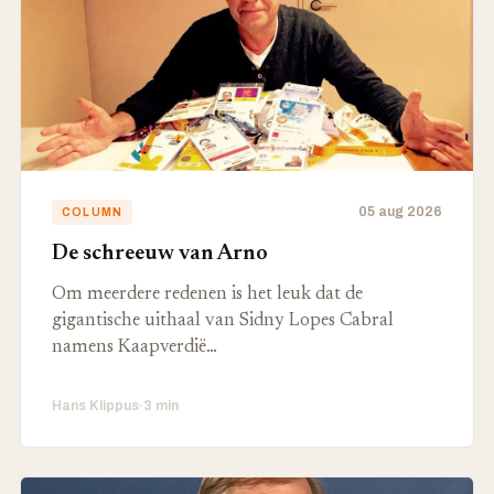
05 aug 2026
COLUMN
De schreeuw van Arno
Om meerdere redenen is het leuk dat de
gigantische uithaal van Sidny Lopes Cabral
namens Kaapverdië…
Hans Klippus
·
3 min