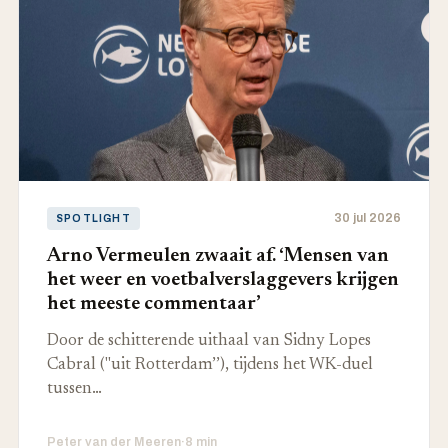
30 jul 2026
SPOTLIGHT
Arno Vermeulen zwaait af. ‘Mensen van
het weer en voetbalverslaggevers krijgen
het meeste commentaar’
Door de schitterende uithaal van Sidny Lopes
Cabral ("uit Rotterdam’’), tijdens het WK-duel
tussen…
Peter van der Meeren
·
8 min