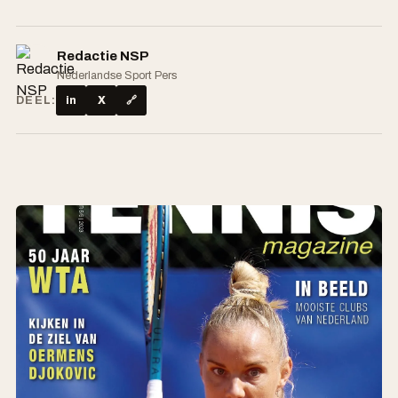
Redactie NSP
Nederlandse Sport Pers
DEEL:
in
X
🔗