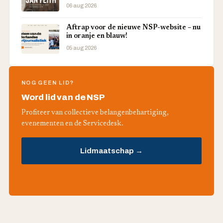
06 aug 2026
Aftrap voor de nieuwe NSP-website – nu
in oranje en blauw!
05 aug 2026
NOG GEEN LID?
Word lid van de NSP
Profiteer van collectieve belangenbehartiging,
evenementen en de Servicedesk.
Lidmaatschap →